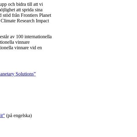
p och bidra till att vi
jlighet att sprida sina
 stöd från Frontiers Planet
of Climate Research Impact
estår av 100 internationella
tionella vinnare
tionella vinnare vid en
anetary Solutions”
it”
(på engelska)