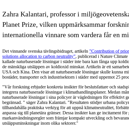
Zahra Kalantari, professor i miljögeovetenska
Planet Prize, vilken uppmärksammar forskning 
internationella vinnare som vardera får en mi
Det vinnande svenska tävlingsbidraget, artikeln
”Contribution of prio
solutions allocation to carbon neutrality”
, publicerad i Nature Climat
kallade naturbaserade lösningar i städer inte bara kan fånga upp koldiox
de mänskliga utsläppen av koldioxid minskar. Artikeln är ett samarbete
USA och Kina. Den visar att naturbaserade lösningar skulle kunna mi
bostäder, transporter och industrisektorn i städer med uppemot 25 proc
"Vår forskning erbjuder konkreta insikter för beslutsfattare och stadspl
integrera naturbaserade lösningar i klimathandlingsplaner. Medan mån
naturbaserade lösningar i sina policyer är vägledningen för effektivt
begränsad. " säger Zahra Kalantari. "Resultaten stödjer urbana polic
tillhandahålla praktiska verktyg för att uppnå klimatneutralitet, förbät
anpassa sig till planetära gränser. Dessa insikter kan ge incitament fö
markanvändningsregler som främjar kompakt utveckling och bevarande
utsläppsminskningar inom olika sektorer."