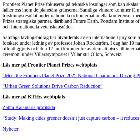
Frontiers Planet Prize fokuserar på tekniska lösningar som kan skalas up
håller oss inom de planetära gränserna. Samtliga vinnare kommer få mö
forskningsresultat under nationella och internationella konferenser med
Prizes strategiska partner, däribland Future Earth, Potsdam Institute 
och Internationella vetenskapsrådet.
Samtliga tävlingsbidrag har utvärderats av en internationell jury som b
forskare under ledning av professor Johan Rockström. I dag har 19 na
offentliggjorts och den 17 juni kommer tre av dem att utses till interna
ceremoni under Villarssymposiet i Villar-sur-Ollon, Schweiz.
Läs mer på Frontier Planet Prizes webbplats
“Meet the Frontiers Planet Prize 2025 National Champions Driving Pl
“Urban Green Solutions Drive Carbon Reduction”
Läs mer på KTH:s webbplats
Zahra Kalantaris profilsida
“Study: Making cities greener doesn’t just capture carbon – it reduces 
Nyheter