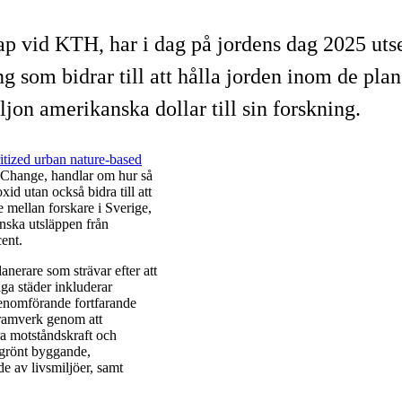
p vid KTH, har i dag på jordens dag 2025 utsett
som bidrar till att hålla jorden inom de plane
ljon amerikanska dollar till sin forskning.
ritized urban nature-based
e Change, handlar om hur så
id utan också bidra till att
 mellan forskare i Sverige,
nska utsläppen från
ent.
anerare som strävar efter att
ga städer inkluderar
 genomförande fortfarande
yramverk genom att
tra motståndskraft och
r grönt byggande,
 av livsmiljöer, samt