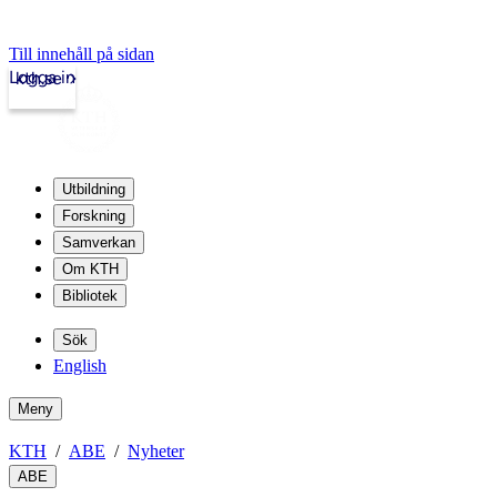
Till innehåll på sidan
Logga in
kth.se
Utbildning
Forskning
Samverkan
Om KTH
Bibliotek
Sök
English
Meny
KTH
ABE
Nyheter
ABE