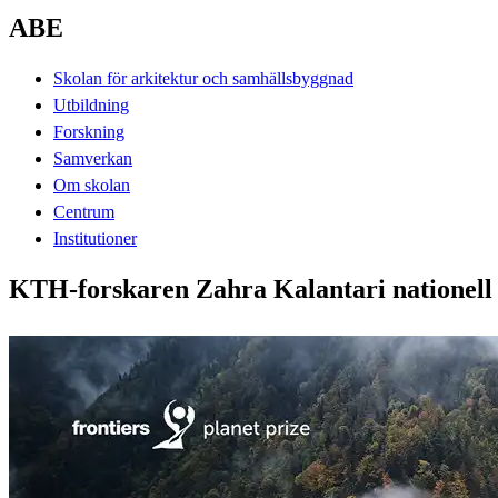
ABE
Skolan för arkitektur och samhällsbyggnad
Utbildning
Forskning
Samverkan
Om skolan
Centrum
Institutioner
KTH-forskaren Zahra Kalantari nationell v