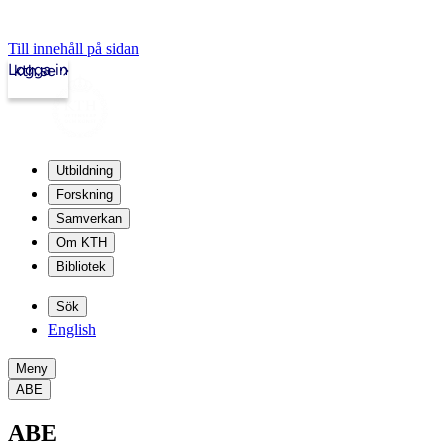
Till innehåll på sidan
Logga in
kth.se
Utbildning
Forskning
Samverkan
Om KTH
Bibliotek
Sök
English
Meny
ABE
ABE