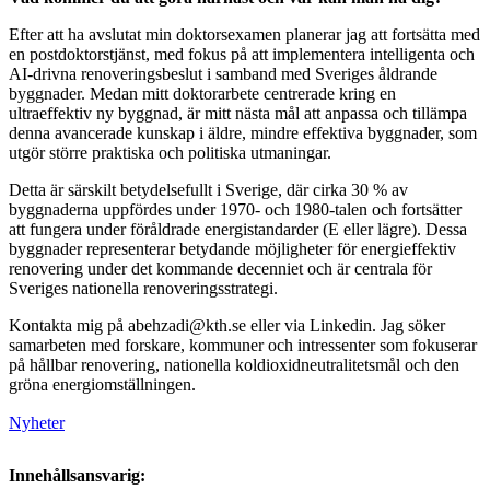
Efter att ha avslutat min doktorsexamen planerar jag att fortsätta med
en postdoktorstjänst, med fokus på att implementera intelligenta och
AI-drivna renoveringsbeslut i samband med Sveriges åldrande
byggnader. Medan mitt doktorarbete centrerade kring en
ultraeffektiv ny byggnad, är mitt nästa mål att anpassa och tillämpa
denna avancerade kunskap i äldre, mindre effektiva byggnader, som
utgör större praktiska och politiska utmaningar.
Detta är särskilt betydelsefullt i Sverige, där cirka 30 % av
byggnaderna uppfördes under 1970- och 1980-talen och fortsätter
att fungera under föråldrade energistandarder (E eller lägre). Dessa
byggnader representerar betydande möjligheter för energieffektiv
renovering under det kommande decenniet och är centrala för
Sveriges nationella renoveringsstrategi.
Kontakta mig på abehzadi@kth.se eller via Linkedin. Jag söker
samarbeten med forskare, kommuner och intressenter som fokuserar
på hållbar renovering, nationella koldioxidneutralitetsmål och den
gröna energiomställningen.
Nyheter
Innehållsansvarig: