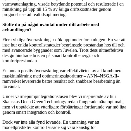
varmvattenlagring, visade betydande potential och resulterade i en
minskning på upp till 15 % av årliga driftskostnader genom
prognosbaserad realtidsoptimering.
Stötte du på något oväntat under ditt arbete med
avhandlingen?
Flera viktiga överraskningar dök upp under forskningen. En var att
inse hur enkla kontrollstrategier begränsade prestandan hos till och
med avancerade byggnader som Juvelen. Trots dess ultraeffektiva
design hindrade bristen på smart kontroll energi- och
komfortprestandan.
En annan positiv överraskning var effektiviteten av att kombinera
maskininlärning med optimeringsalgoritmer – ANN–NSGA-II-
ramverket levererade bättre resultat och snabbare bearbetning än
förväntat.
Under värmepumpintegrationsfasen blev vi inspirerade av hur
Skanskas Deep Green Technology redan fungerade nära optimalt,
men vi upptäckte att ytterligare förbättringar fortfarande var möjliga
genom smart integration och kontroll.
Dock var inte alla fynd lovande. En utmaning var att
modellprediktiv kontroll visade sig vara känslig för