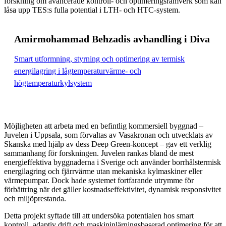
forskning om avancerade kontroll- och optimeringsramverk som kan
låsa upp TES:s fulla potential i LTH- och HTC-system.
Amirmohammad Behzadis avhandling i Diva
Smart utformning, styrning och optimering av termisk
energilagring i lågtemperaturvärme- och
högtemperaturkylsystem
Möjligheten att arbeta med en befintlig kommersiell byggnad –
Juvelen i Uppsala, som förvaltas av Vasakronan och utvecklats av
Skanska med hjälp av dess Deep Green-koncept – gav ett verklig
sammanhang för forskningen. Juvelen rankas bland de mest
energieffektiva byggnaderna i Sverige och använder borrhålstermisk
energilagring och fjärrvärme utan mekaniska kylmaskiner eller
värmepumpar. Dock hade systemet fortfarande utrymme för
förbättring när det gäller kostnadseffektivitet, dynamisk responsivitet
och miljöprestanda.
Detta projekt syftade till att undersöka potentialen hos smart
kontroll, adaptiv drift och maskininlärningsbaserad optimering för att