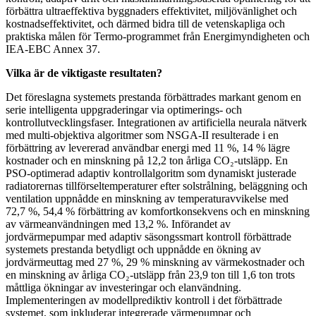
förbättra ultraeffektiva byggnaders effektivitet, miljövänlighet och
kostnadseffektivitet, och därmed bidra till de vetenskapliga och
praktiska målen för Termo-programmet från Energimyndigheten och
IEA-EBC Annex 37.
Vilka är de viktigaste resultaten?
Det föreslagna systemets prestanda förbättrades markant genom en
serie intelligenta uppgraderingar via optimerings- och
kontrollutvecklingsfaser. Integrationen av artificiella neurala nätverk
med multi-objektiva algoritmer som NSGA-II resulterade i en
förbättring av levererad användbar energi med 11 %, 14 % lägre
kostnader och en minskning på 12,2 ton årliga CO₂-utsläpp. En
PSO-optimerad adaptiv kontrollalgoritm som dynamiskt justerade
radiatorernas tillförseltemperaturer efter solstrålning, beläggning och
ventilation uppnådde en minskning av temperaturavvikelse med
72,7 %, 54,4 % förbättring av komfortkonsekvens och en minskning
av värmeanvändningen med 13,2 %. Införandet av
jordvärmepumpar med adaptiv säsongssmart kontroll förbättrade
systemets prestanda betydligt och uppnådde en ökning av
jordvärmeuttag med 27 %, 29 % minskning av värmekostnader och
en minskning av årliga CO₂-utsläpp från 23,9 ton till 1,6 ton trots
måttliga ökningar av investeringar och elanvändning.
Implementeringen av modellprediktiv kontroll i det förbättrade
systemet, som inkluderar integrerade värmepumpar och