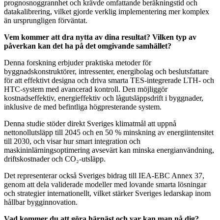
prognosnoggrannhet och krävde omfattande beräkningstid och
datakalibrering, vilket gjorde verklig implementering mer komplex
än ursprungligen förväntat.
Vem kommer att dra nytta av dina resultat? Vilken typ av
påverkan kan det ha på det omgivande samhället?
Denna forskning erbjuder praktiska metoder för
byggnadskonstruktörer, intressenter, energibolag och beslutsfattare
för att effektivt designa och driva smarta TES-integrerade LTH- och
HTC-system med avancerad kontroll. Den möjliggör
kostnadseffektiv, energieffektiv och lågutsläppsdrift i byggnader,
inklusive de med befintliga högpresterande system.
Denna studie stöder direkt Sveriges klimatmål att uppnå
nettonollutsläpp till 2045 och en 50 % minskning av energiintensitet
till 2030, och visar hur smart integration och
maskininlärningsoptimering avsevärt kan minska energianvändning,
driftskostnader och CO₂-utsläpp.
Det representerar också Sveriges bidrag till IEA-EBC Annex 37,
genom att dela validerade modeller med lovande smarta lösningar
och strategier internationellt, vilket stärker Sveriges ledarskap inom
hållbar bygginnovation.
Vad kommer du att göra härnäst och var kan man nå dig?