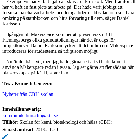
– Exempelvis har vi fått hjälp att skriva ut kretskort. Men framför allt
har vi haft en fast plats att arbeta på. Det hade varit jobbigt att
försöka matcha vårt arbete med lediga tider i labbsalar, och sen bära
omkring på startblocken och hitta förvaring till dem, säger Daniel
Karlsson.
Tillgången till Makerspace kommer att presenteras i KTH
Flemingsbergs olika grundutbildningar när det är dags för
projektkurser. Daniel Karlsson tycker att det är bra om Makerspace
introduceras för studenterna så tidigt som möjligt.
– Nu är det här nytt, men jag hade gärna sett att vi hade kunnat
använda Makerspace redan i tvåan. Jag ser gärna att fler sådana här
platser skapas på KTH, säger han.
Text: Kenneth Carlsson
Nyheter från CBH-skolan
Innehållsansvarig:
kommunikation-cbh@kth.se
Tillhör
: Skolan för kemi, bioteknologi och hälsa (CBH)
Senast ändrad
:
2019-11-29