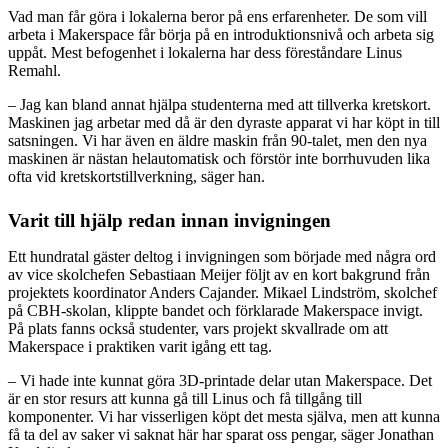
Vad man får göra i lokalerna beror på ens erfarenheter. De som vill
arbeta i Makerspace får börja på en introduktionsnivå och arbeta sig
uppåt. Mest befogenhet i lokalerna har dess föreståndare Linus
Remahl.
– Jag kan bland annat hjälpa studenterna med att tillverka kretskort.
Maskinen jag arbetar med då är den dyraste apparat vi har köpt in till
satsningen. Vi har även en äldre maskin från 90-talet, men den nya
maskinen är nästan helautomatisk och förstör inte borrhuvuden lika
ofta vid kretskortstillverkning, säger han.
Varit till hjälp redan innan invigningen
Ett hundratal gäster deltog i invigningen som började med några ord
av vice skolchefen Sebastiaan Meijer följt av en kort bakgrund från
projektets koordinator Anders Cajander. Mikael Lindström, skolchef
på CBH-skolan, klippte bandet och förklarade Makerspace invigt.
På plats fanns också studenter, vars projekt skvallrade om att
Makerspace i praktiken varit igång ett tag.
– Vi hade inte kunnat göra 3D-printade delar utan Makerspace. Det
är en stor resurs att kunna gå till Linus och få tillgång till
komponenter. Vi har visserligen köpt det mesta själva, men att kunna
få ta del av saker vi saknat här har sparat oss pengar, säger Jonathan