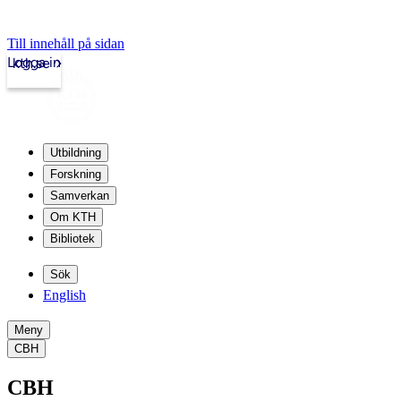
Till innehåll på sidan
Logga in
kth.se
Utbildning
Forskning
Samverkan
Om KTH
Bibliotek
Sök
English
Meny
CBH
CBH