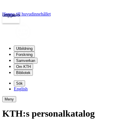
Hoppa till huvudinnehållet
Logga in
kth.se
Utbildning
Forskning
Samverkan
Om KTH
Bibliotek
Sök
English
Meny
KTH:s personalkatalog