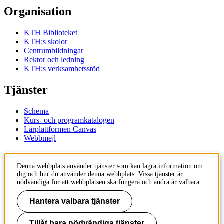
Organisation
KTH Biblioteket
KTH:s skolor
Centrumbildningar
Rektor och ledning
KTH:s verksamhetsstöd
Tjänster
Schema
Kurs- och programkatalogen
Lärplattformen Canvas
Webbmejl
Kontakt
Denna webbplats använder tjänster som kan lagra information om
dig och hur du använder denna webbplats. Vissa tjänster är
KTH
nödvändiga för att webbplatsen ska fungera och andra är valbara.
100 44 Stockholm
+46 8 790 60 00
Hantera valbara tjänster
Kontakta KTH
Tillåt bara nödvändiga tjänster