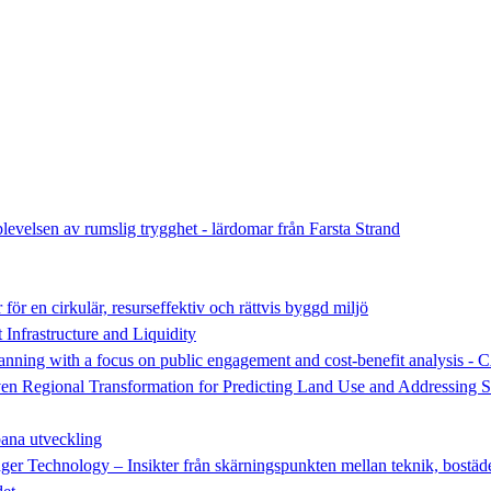
plevelsen av rumslig trygghet - lärdomar från Farsta Strand
r en cirkulär, resurseffektiv och rättvis byggd miljö
Infrastructure and Liquidity
planning with a focus on public engagement and cost-benefit analysis
n Regional Transformation for Predicting Land Use and Addressing 
bana utveckling
r Technology – Insikter från skärningspunkten mellan teknik, bostäde