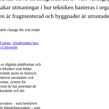
sakar utmaningar i hur tekniken hanteras i org
hen är fragmenterad och byggnader är utrustad
els change the real estate
Unissu
,
Akademiska hus
,
 University
v digitala plattformar och
la tekniker som bildar
används inom en bransch.
mbinerar användare och
formar, system för
rsom de har potential att
 karaktär och det
novation – som beskriver
ör tjänsteinnovation – som