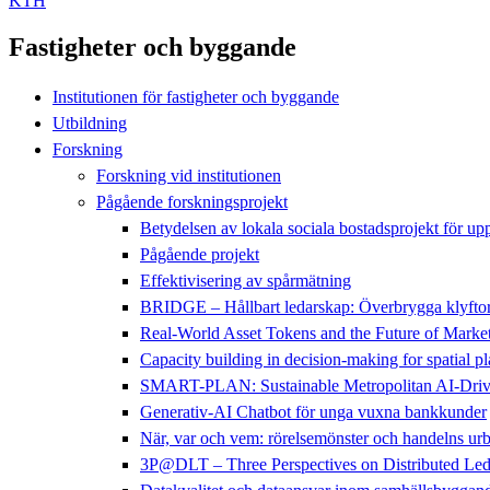
KTH
Fastigheter och byggande
Institutionen för fastigheter och byggande
Utbildning
Forskning
Forskning vid institutionen
Pågående forskningsprojekt
Betydelsen av lokala sociala bostadsprojekt för up
Pågående projekt
Effektivisering av spårmätning
BRIDGE – Hållbart ledarskap: Överbrygga klyftor fö
Real-World Asset Tokens and the Future of Market 
Capacity building in decision-making for spatial 
SMART-PLAN: Sustainable Metropolitan AI-Drive
Generativ-AI Chatbot för unga vuxna bankkunder
När, var och vem: rörelsemönster och handelns ur
3P@DLT – Three Perspectives on Distributed Ledge