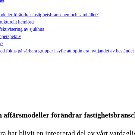
det
odeller förändrar fastighetsbranschen och samhället?
ukturellt hemlösa
fektivisering av sjukhus
emperspektiv
r?
 fokus på sårbara grupper i syfte att optimera nyttjandet av beståndet
 affärsmodeller förändrar fastighetsbrans
a har blivit en integrerad del av vårt vardagl