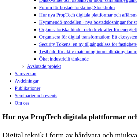
Datakvalitet och dataansvar inom samhällsbyggan
Forum för bostadsforskning Stockholm
Hur nya PropTech digitala plattformar och affärsm
Kymmendö-modellen - nya bostadslösningar för str
Organisatoriska hinder och drivkrafter för energief
Organisera för digital transformation: Ett ekosyst
Security Tokens: en ny tillgångsklass för fastighete
Testbädd för aktiv matchning inom allmännyttan med
Ökat industriellt tänkande
Avslutade projekt
Samverkan
Avdelningar
Publikationer
Seminarier och events
Om oss
Hur nya PropTech digitala plattformar och
Digital teknik i form av hårdvara och mjukvar