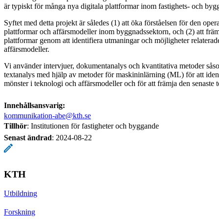
är typiskt för många nya digitala plattformar inom fastighets- och byg
Syftet med detta projekt är således (1) att öka förståelsen för den opera
plattformar och affärsmodeller inom byggnadssektorn, och (2) att frä
plattformar genom att identifiera utmaningar och möjligheter relaterade
affärsmodeller.
Vi använder intervjuer, dokumentanalys och kvantitativa metoder så
textanalys med hjälp av metoder för maskininlärning (ML) för att id
mönster i teknologi och affärsmodeller och för att främja den senaste 
Innehållsansvarig:
kommunikation-abe@kth.se
Tillhör
: Institutionen för fastigheter och byggande
Senast ändrad
:
2024-08-22
KTH
Utbildning
Forskning