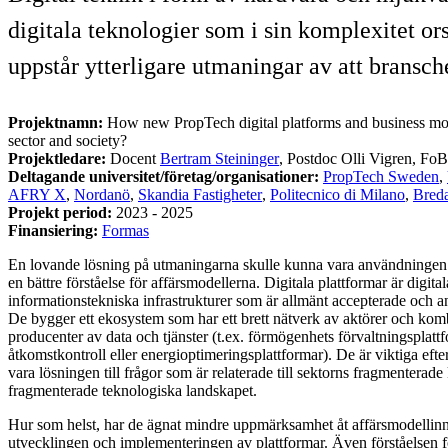
digitala teknologier som i sin komplexitet or
uppstår ytterligare utmaningar av att bransc
Projektnamn:
How new PropTech digital platforms and business mod
sector and society?
Projektledare:
Docent
Bertram Steininger
, Postdoc Olli Vigren, FoB
Deltagande universitet/företag/organisationer:
PropTech Sweden
,
AFRY X
,
Nordanö
,
Skandia Fastigheter
,
Politecnico di Milano
,
Breda
Projekt period:
2023 - 2025
Finansiering:
Formas
En lovande lösning på utmaningarna skulle kunna vara användningen a
en bättre förståelse för affärsmodellerna. Digitala plattformar är digita
informationstekniska infrastrukturer som är allmänt accepterade och 
De bygger ett ekosystem som har ett brett nätverk av aktörer och ko
producenter av data och tjänster (t.ex. förmögenhets förvaltningsplatt
åtkomstkontroll eller energioptimeringsplattformar). De är viktiga efte
vara lösningen till frågor som är relaterade till sektorns fragmenterade
fragmenterade teknologiska landskapet.
Hur som helst, har de ägnat mindre uppmärksamhet åt affärsmodellin
utvecklingen och implementeringen av plattformar. Även förståelsen f