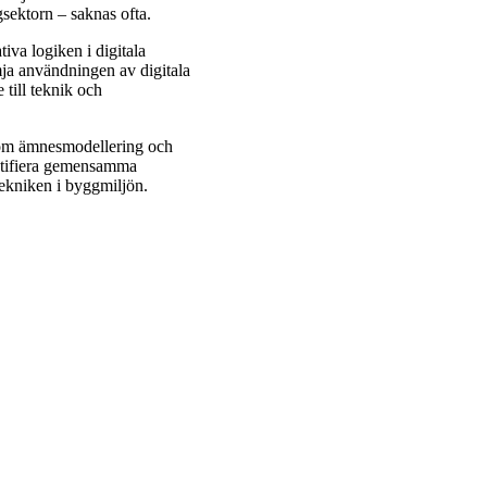
gsektorn – saknas ofta.
tiva logiken i digitala
mja användningen av digitala
 till teknik och
som ämnesmodellering och
entifiera gemensamma
tekniken i byggmiljön.