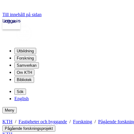
Till innehåll på sidan
Logga in
kth.se
Utbildning
Forskning
Samverkan
Om KTH
Bibliotek
Sök
English
Meny
KTH
Fastigheter och byggande
Forskning
Pågående forsknin
Pågående forskningsprojekt