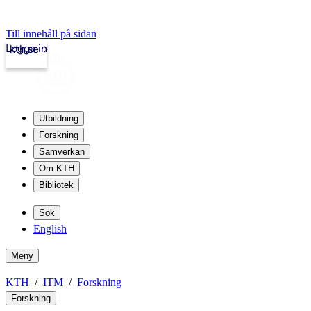
Till innehåll på sidan
Logga in
kth.se
Utbildning
Forskning
Samverkan
Om KTH
Bibliotek
Sök
English
Meny
KTH
ITM
Forskning
Forskning