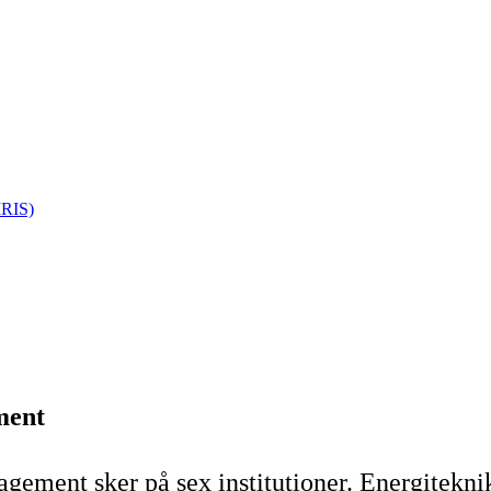
IRIS)
ment
gement sker på sex institutioner. Energiteknik