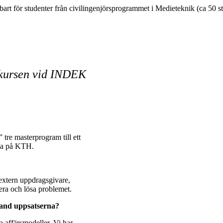
art för studenter från civilingenjörsprogrammet i Medieteknik (ca 50 s
skursen vid INDEK
tre masterprogram till ett
erna på KTH.
 extern uppdragsgivare,
lera och lösa problemet.
land uppsatserna?
 affärsmodeller. Vi har