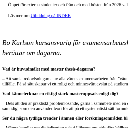
Öppet för externa studenter och från och med hösten från 2026 valb
Läs mer om
Utbildning på INDEK
Bo Karlson kursansvarig för examensarbete
berättar om dagarna.
Vad är huvudmålet med master thesis-dagarna?
– Att samla redovisningarna av alla vårens examensarbeten från ”våra” 
tillfälle. På så sätt skapar vi ett roligt och minnesvärt avslut på studi
Vad kännetecknar en riktigt stark masteruppsats enligt dig?
– Dels att den är praktiskt problemlösande, gärna i samarbete med en
samtidigt som den använder teori för att på ett systematiskt sätt formu
Ser du några tydliga trender i ämnen eller forskningsområden b
– Många handlar om digitalisering och AI liksom om cirkulära/hållbara