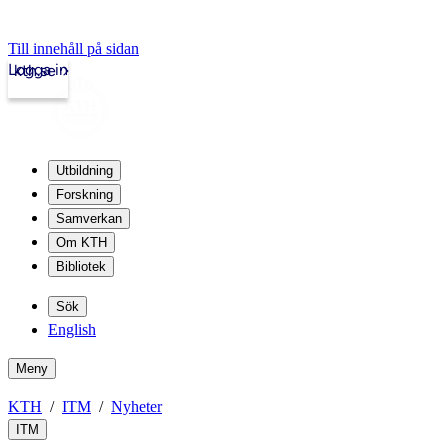
Till innehåll på sidan
Logga in
kth.se
Utbildning
Forskning
Samverkan
Om KTH
Bibliotek
Sök
English
Meny
KTH
ITM
Nyheter
ITM