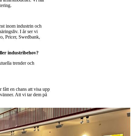
ering.
mst inom industrin och
ringsliv. I år ser vi
o, Pricer, Swedbank,
ller industribehov?
ktuella trender och
 fått en chans att visa upp
h vänner. Att vi tar dem på