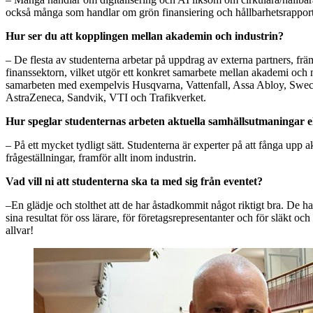
också många som handlar om grön finansiering och hållbarhetsrapport
Hur ser du att kopplingen mellan akademin och industrin?
– De flesta av studenterna arbetar på uppdrag av externa partners, frä
finanssektorn, vilket utgör ett konkret samarbete mellan akademi och nä
samarbeten med exempelvis Husqvarna, Vattenfall, Assa Abloy, Swec
AstraZeneca, Sandvik, VTI och Trafikverket.
Hur speglar studenternas arbeten aktuella samhällsutmaningar e
– På ett mycket tydligt sätt. Studenterna är experter på att fånga upp a
frågeställningar, framför allt inom industrin.
Vad vill ni att studenterna ska ta med sig från eventet?
–En glädje och stolthet att de har åstadkommit något riktigt bra. De har
sina resultat för oss lärare, för företagsrepresentanter och för släkt oc
allvar!