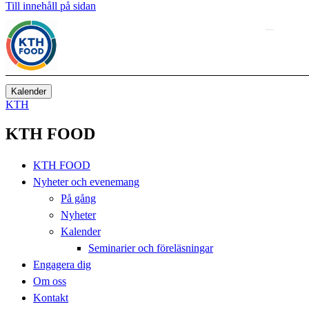
Till innehåll på sidan
Kalender
KTH
KTH FOOD
KTH FOOD
Nyheter och evenemang
På gång
Nyheter
Kalender
Seminarier och föreläsningar
Engagera dig
Om oss
Kontakt