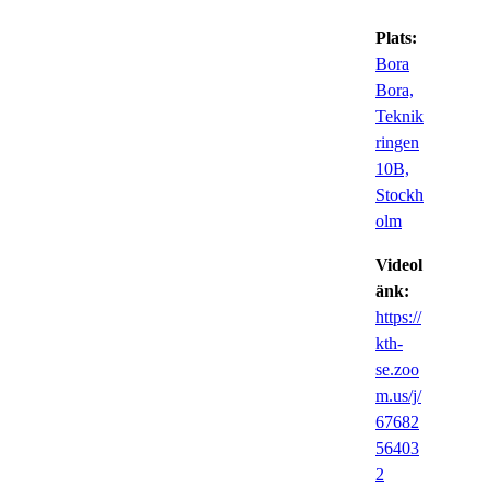
Plats:
Bora
Bora,
Teknik
ringen
10B,
Stockh
olm
Videol
änk:
https://
kth-
se.zoo
m.us/j/
67682
56403
2