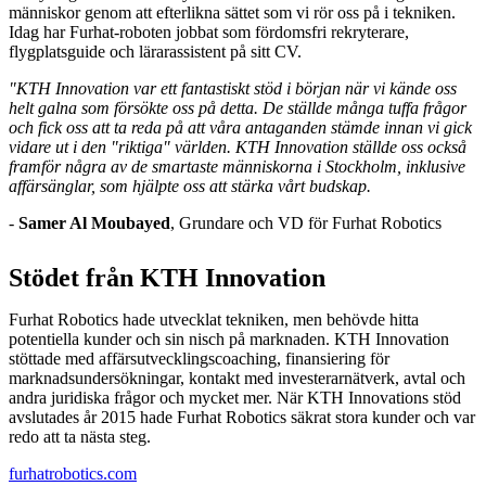
människor genom att efterlikna sättet som vi rör oss på i tekniken.
Idag har Furhat-roboten jobbat som fördomsfri rekryterare,
flygplatsguide och lärarassistent på sitt CV.
"KTH Innovation var ett fantastiskt stöd i början när vi kände oss
helt galna som försökte oss på detta. De ställde många tuffa frågor
och fick oss att ta reda på att våra antaganden stämde innan vi gick
vidare ut i den "riktiga" världen. KTH Innovation ställde oss också
framför några av de smartaste människorna i Stockholm, inklusive
affärsänglar, som hjälpte oss att stärka vårt budskap.
-
Samer Al Moubayed
, Grundare och VD för Furhat Robotics
Stödet från KTH Innovation
Furhat Robotics hade utvecklat tekniken, men behövde hitta
potentiella kunder och sin nisch på marknaden. KTH Innovation
stöttade med affärsutvecklingscoaching, finansiering för
marknadsundersökningar, kontakt med investerarnätverk, avtal och
andra juridiska frågor och mycket mer. När KTH Innovations stöd
avslutades år 2015 hade Furhat Robotics säkrat stora kunder och var
redo att ta nästa steg.
furhatrobotics.com