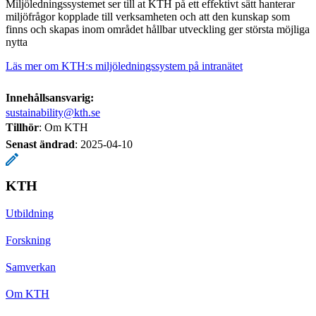
Miljöledningssystemet ser till at KTH på ett effektivt sätt hanterar
miljöfrågor kopplade till verksamheten och att den kunskap som
finns och skapas inom området hållbar utveckling ger största möjliga
nytta
Läs mer om KTH:s miljöledningssystem på intranätet
Innehållsansvarig:
sustainability@kth.se
Tillhör
: Om KTH
Senast ändrad
:
2025-04-10
KTH
Utbildning
Forskning
Samverkan
Om KTH