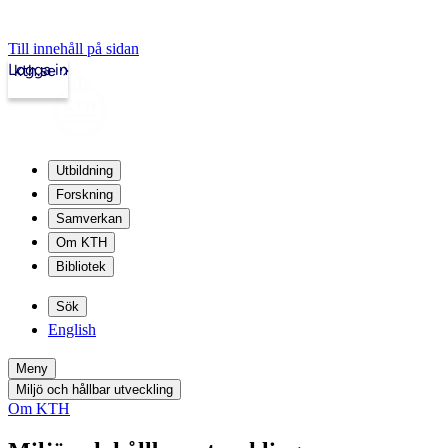
Till innehåll på sidan
Logga in
kth.se
Utbildning
Forskning
Samverkan
Om KTH
Bibliotek
Sök
English
Meny
Miljö och hållbar utveckling
Om KTH