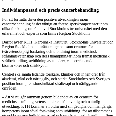
Individanpassad och precis cancerbehandling
För att fortsätta driva den positiva utvecklingen inom
cancerbehandling är det viktigt att förena spetskompetenser inom
olika forskningsområden vid Stockholms tre universitet med den
erfarenhet och expertis som finns i Region Stockholm.
Därför avser KTH, Karolinska Institutet, Stockholms universitet och
Region Stockholm att inrätta ett gemensamt centrum för
tvärvetenskaplig forskning och utbildning inom medicinsk
strålningsvetenskap och dess tillämpningar inom främst medicinsk
strålbehandling, avbildning av tumörer, cancerrelaterade
biomarkörer och strålskydd.
Centret ska samla ledande forskare, kliniker och ingenjörer från
akademi, vård och näringsliv, och stärka Stockholms och Sveriges
position inom precisionsinriktad strålterapi och närliggande
områden.
– Att vi nu går samman genom bildandet av ett centrum för
medicinsk strålningsvetenskap är en både viktig och naturlig
utveckling. KTH kommer att bidra med sin gedigna och mångåriga
kompetens inom såväl forskning som utbildning, för att tillsammans
utveckla en mer individanpassad och precis cancerbehandling, säger