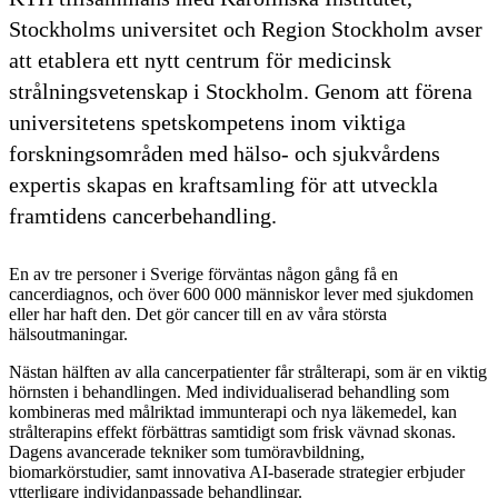
Stockholms universitet och Region Stockholm avser
att etablera ett nytt centrum för medicinsk
strålningsvetenskap i Stockholm. Genom att förena
universitetens spetskompetens inom viktiga
forskningsområden med hälso- och sjukvårdens
expertis skapas en kraftsamling för att utveckla
framtidens cancerbehandling.
En av tre personer i Sverige förväntas någon gång få en
cancerdiagnos, och över 600 000 människor lever med sjukdomen
eller har haft den. Det gör cancer till en av våra största
hälsoutmaningar.
Nästan hälften av alla cancerpatienter får strålterapi, som är en viktig
hörnsten i behandlingen. Med individualiserad behandling som
kombineras med målriktad immunterapi och nya läkemedel, kan
strålterapins effekt förbättras samtidigt som frisk vävnad skonas.
Dagens avancerade tekniker som tumöravbildning,
biomarkörstudier, samt innovativa AI-baserade strategier erbjuder
ytterligare individanpassade behandlingar.