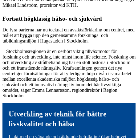
Mikael Lindström, prorektor vid KTH.
Fortsatt högklassig hälso- och sjukvård
De fyra parterna har nu tecknat en avsiktsförklaring om centret, med
målet att bygga upp den gemensamma forsknings- och
utbildningsmiljön i Hagastaden i Stockholm.
– Stockholmsregionen är en oerhört viktig tillväxtmotor för
forskning och utveckling, inte minst inom life science. Forskning om
och utveckling av strålbehandling har en stolt historia i Stockholm
och ett framstående näringsliv. Kraftsamlingen genom det nya
centret ger förutsättningar för att ytterligare höja nivån i samarbetet
mellan excellenta akademiska miljöer, högklassig hälso- och
sjukvård och ett innovativt näringsliv inom det här livsviktiga
området, säger Emma Lennartsson, regiondirektör i Region
Stockholm.
Utveckling av teknik för bättre
livskvalitet och hälsa
I takt med en växande och åldrande befolkning ökar behovet