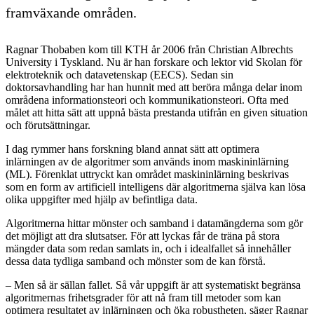
framväxande områden.
Ragnar Thobaben kom till KTH år 2006 från Christian Albrechts
University i Tyskland. Nu är han forskare och lektor vid Skolan för
elektroteknik och datavetenskap (EECS). Sedan sin
doktorsavhandling har han hunnit med att beröra många delar inom
områdena informationsteori och kommunikationsteori. Ofta med
målet att hitta sätt att uppnå bästa prestanda utifrån en given situation
och förutsättningar.
I dag rymmer hans forskning bland annat sätt att optimera
inlärningen av de algoritmer som används inom maskininlärning
(ML). Förenklat uttryckt kan området maskininlärning beskrivas
som en form av artificiell intelligens där algoritmerna själva kan lösa
olika uppgifter med hjälp av befintliga data.
Algoritmerna hittar mönster och samband i datamängderna som gör
det möjligt att dra slutsatser. För att lyckas får de träna på stora
mängder data som redan samlats in, och i idealfallet så innehåller
dessa data tydliga samband och mönster som de kan förstå.
– Men så är sällan fallet. Så vår uppgift är att systematiskt begränsa
algoritmernas frihetsgrader för att nå fram till metoder som kan
optimera resultatet av inlärningen och öka robustheten, säger Ragnar