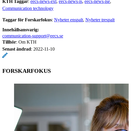
KTH Taggar
:
eecs-news-ext
eecs-news-is
eecs-news-ise
Communication technology
Taggar för Forskarfokus
:
Nyheter enspalt
Nyheter trespalt
Innehållsansvarig:
communication-support@eecs.se
Tillhör
: Om KTH
Senast ändrad
:
2022-11-10
FORSKARFOKUS