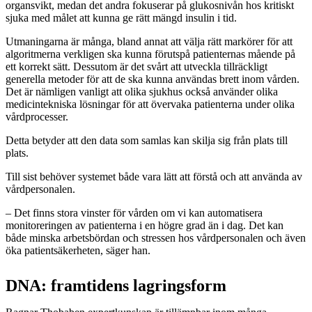
organsvikt, medan det andra fokuserar på glukosnivån hos kritiskt
sjuka med målet att kunna ge rätt mängd insulin i tid.
Utmaningarna är många, bland annat att välja rätt markörer för att
algoritmerna verkligen ska kunna förutspå patienternas mående på
ett korrekt sätt. Dessutom är det svårt att utveckla tillräckligt
generella metoder för att de ska kunna användas brett inom vården.
Det är nämligen vanligt att olika sjukhus också använder olika
medicintekniska lösningar för att övervaka patienterna under olika
vårdprocesser.
Detta betyder att den data som samlas kan skilja sig från plats till
plats.
Till sist behöver systemet både vara lätt att förstå och att använda av
vårdpersonalen.
– Det finns stora vinster för vården om vi kan automatisera
monitoreringen av patienterna i en högre grad än i dag. Det kan
både minska arbetsbördan och stressen hos vårdpersonalen och även
öka patientsäkerheten, säger han.
DNA: framtidens lagringsform