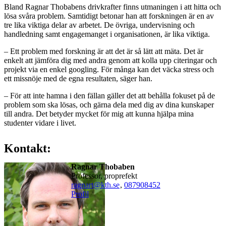
Bland Ragnar Thobabens drivkrafter finns utmaningen i att hitta och
lösa svåra problem. Samtidigt betonar han att forskningen är en av
tre lika viktiga delar av arbetet. De övriga, undervisning och
handledning samt engagemanget i organisationen, är lika viktiga.
– Ett problem med forskning är att det är så lätt att mäta. Det är
enkelt att jämföra dig med andra genom att kolla upp citeringar och
projekt via en enkel googling. För många kan det väcka stress och
ett missnöje med de egna resultaten, säger han.
– För att inte hamna i den fällan gäller det att behålla fokuset på de
problem som ska lösas, och gärna dela med dig av dina kunskaper
till andra. Det betyder mycket för mig att kunna hjälpa mina
studenter vidare i livet.
Kontakt:
Ragnar Thobaben
professor, proprefekt
ragnart@kth.se
,
08790
8452
Profil