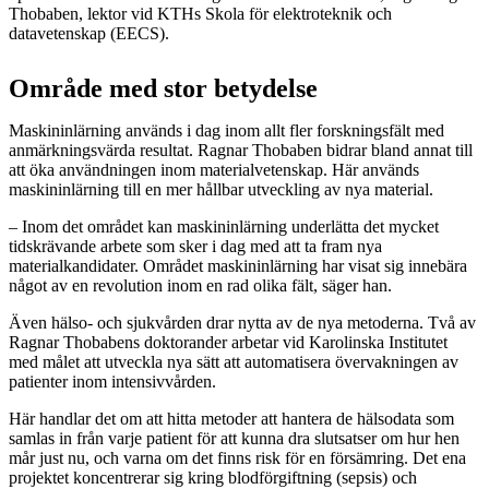
Thobaben, lektor vid KTHs Skola för elektroteknik och
datavetenskap (EECS).
Område med stor betydelse
Maskininlärning används i dag inom allt fler forskningsfält med
anmärkningsvärda resultat. Ragnar Thobaben bidrar bland annat till
att öka användningen inom materialvetenskap. Här används
maskininlärning till en mer hållbar utveckling av nya material.
– Inom det området kan maskininlärning underlätta det mycket
tidskrävande arbete som sker i dag med att ta fram nya
materialkandidater. Området maskininlärning har visat sig innebära
något av en revolution inom en rad olika fält, säger han.
Även hälso- och sjukvården drar nytta av de nya metoderna. Två av
Ragnar Thobabens doktorander arbetar vid Karolinska Institutet
med målet att utveckla nya sätt att automatisera övervakningen av
patienter inom intensivvården.
Här handlar det om att hitta metoder att hantera de hälsodata som
samlas in från varje patient för att kunna dra slutsatser om hur hen
mår just nu, och varna om det finns risk för en försämring. Det ena
projektet koncentrerar sig kring blodförgiftning (sepsis) och