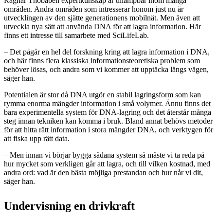
Ragnar Thobaben expertkunskap är tillämpbar inom många
områden. Andra områden som intresserar honom just nu är
utvecklingen av den sjätte generationens mobilnät. Men även att
utveckla nya sätt att använda DNA för att lagra information. Här
finns ett intresse till samarbete med SciLifeLab.
– Det pågår en hel del forskning kring att lagra information i DNA,
och här finns flera klassiska informationsteoretiska problem som
behöver lösas, och andra som vi kommer att upptäcka längs vägen,
säger han.
Potentialen är stor då DNA utgör en stabil lagringsform som kan
rymma enorma mängder information i små volymer. Ännu finns det
bara experimentella system för DNA-lagring och det återstår många
steg innan tekniken kan komma i bruk. Bland annat behövs metoder
för att hitta rätt information i stora mängder DNA, och verktygen för
att fiska upp rätt data.
– Men innan vi börjar bygga sådana system så måste vi ta reda på
hur mycket som verkligen går att lagra, och till vilken kostnad, med
andra ord: vad är den bästa möjliga prestandan och hur når vi dit,
säger han.
Undervisning en drivkraft