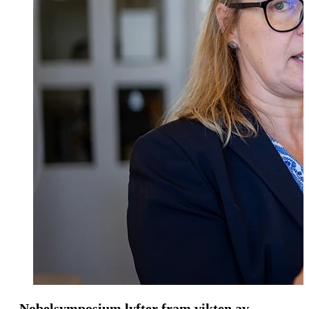
Nobelsymposium lyfter fram vikten av