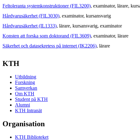
Feltoleranta systemkonstruktioner (FIL3200)
, examinator
, lärare
, kurs
Hårdvarusäkerhet (FIL3030)
, examinator
, kursansvarig
Hårdvarusäkerhet (IL1333)
, lärare
, kursansvarig
, examinator
Konsten att forska som doktorand (FIL3609)
, examinator
, lärare
Säkerhet och datasekretess på internet (IK2206)
, lärare
KTH
Utbildning
Forskning
Samverkan
Om KTH
Student på KTH
Alumni
KTH Intranät
Organisation
KTH Biblioteket