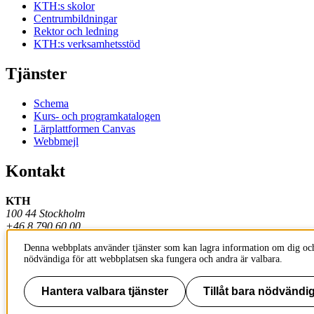
KTH:s skolor
Centrumbildningar
Rektor och ledning
KTH:s verksamhetsstöd
Tjänster
Schema
Kurs- och programkatalogen
Lärplattformen Canvas
Webbmejl
Kontakt
KTH
100 44 Stockholm
+46 8 790 60 00
Denna webbplats använder tjänster som kan lagra information om dig och
Kontakta KTH
nödvändiga för att webbplatsen ska fungera och andra är valbara.
Jobba på KTH
Press och media
Faktura och betalning KTH
Hantera valbara tjänster
Tillåt bara nödvändig
Om KTH:s webbplatser
Tillgänglighetsredogörelse