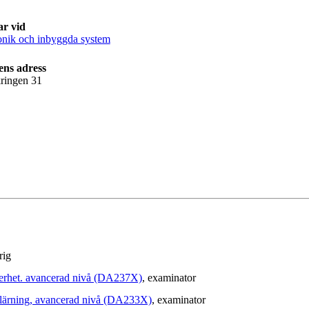
ar vid
onik och inbyggda system
ens adress
ringen 31
rig
kerhet. avancerad nivå (DA237X)
, examinator
nlärning, avancerad nivå (DA233X)
, examinator