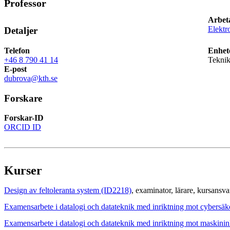
Professor
Arbet
Elektr
Detaljer
Telefon
Enhet
+46 8 790 41 14
Teknik
E-post
dubrova@kth.se
Forskare
Forskar-ID
ORCID ID
Kurser
Design av feltoleranta system (ID2218)
, examinator
, lärare
, kursansva
Examensarbete i datalogi och datateknik med inriktning mot cybersä
Examensarbete i datalogi och datateknik med inriktning mot maskini