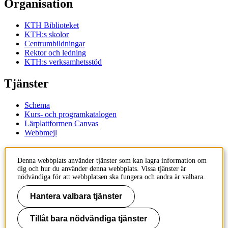
Organisation
KTH Biblioteket
KTH:s skolor
Centrumbildningar
Rektor och ledning
KTH:s verksamhetsstöd
Tjänster
Schema
Kurs- och programkatalogen
Lärplattformen Canvas
Webbmejl
Kontakt
Denna webbplats använder tjänster som kan lagra information om
dig och hur du använder denna webbplats. Vissa tjänster är
KTH
nödvändiga för att webbplatsen ska fungera och andra är valbara.
100 44 Stockholm
+46 8 790 60 00
Hantera valbara tjänster
Kontakta KTH
Tillåt bara nödvändiga tjänster
Jobba på KTH