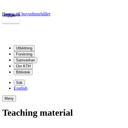
Hoppa till huvudinnehållet
Logga in
kth.se
Utbildning
Forskning
Samverkan
Om KTH
Bibliotek
Sök
English
Meny
Teaching material