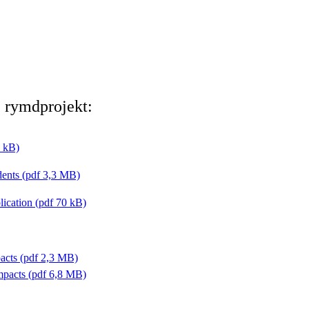
de rymdprojekt:
0 kB)
udents (pdf 3,3 MB)
lication (pdf 70 kB)
acts (pdf 2,3 MB)
mpacts (pdf 6,8 MB)