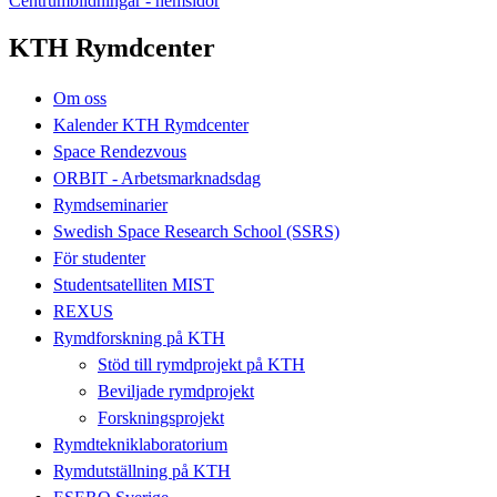
Centrumbildningar - hemsidor
KTH Rymdcenter
Om oss
Kalender KTH Rymdcenter
Space Rendezvous
ORBIT - Arbetsmarknadsdag
Rymdseminarier
Swedish Space Research School (SSRS)
För studenter
Studentsatelliten MIST
REXUS
Rymdforskning på KTH
Stöd till rymdprojekt på KTH
Beviljade rymdprojekt
Forskningsprojekt
Rymdtekniklaboratorium
Rymdutställning på KTH