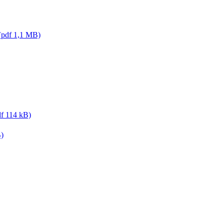
 (pdf 1,1 MB)
df 114 kB)
B)