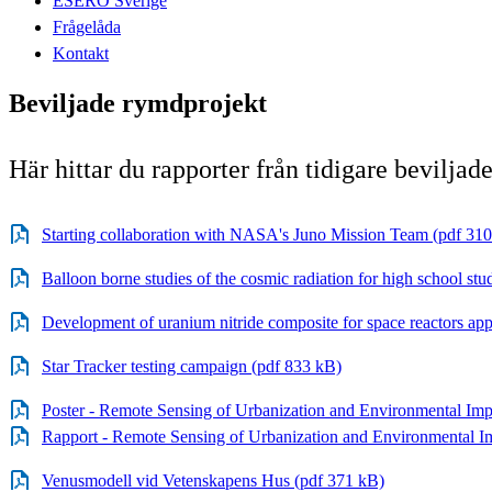
ESERO Sverige
Frågelåda
Kontakt
Beviljade rymdprojekt
Här hittar du rapporter från tidigare bevilja
Starting collaboration with NASA's Juno Mission Team (pdf 31
Balloon borne studies of the cosmic radiation for high school st
Development of uranium nitride composite for space reactors app
Star Tracker testing campaign (pdf 833 kB)
Poster - Remote Sensing of Urbanization and Environmental Imp
Rapport - Remote Sensing of Urbanization and Environmental I
Venusmodell vid Vetenskapens Hus (pdf 371 kB)