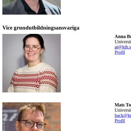
Vice grundutbildningsansvariga
Anna Bu
universi
at@kth.s
Profil
Mats To
universi
back@kt
Profil