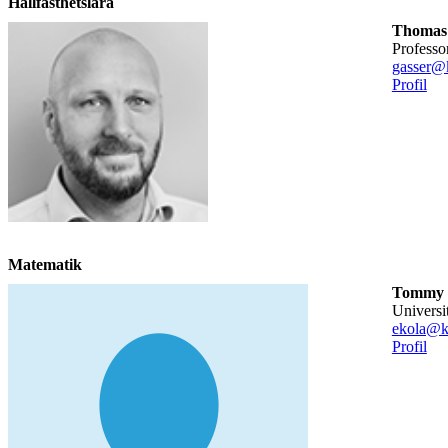
Hållfasthetslära
Thomas 
professo
gasser@k
Profil
Matematik
Tommy 
univers
ekola@k
Profil