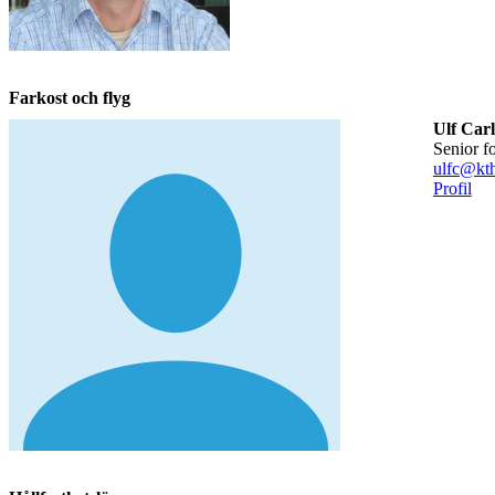
Farkost och flyg
Ulf Car
senior f
ulfc@kth
Profil