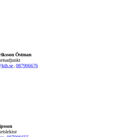
riksson Östman
itetsadjunkt
@kth.se
,
08790
6676
ipsson
tetslektor