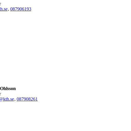
r
h.se
,
08790
6193
Ohlsson
r
@kth.se
,
08790
8261