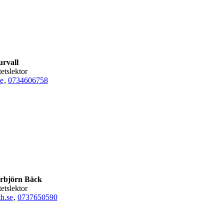
rvall
tetslektor
e
,
0734606758
rbjörn Bäck
tetslektor
h.se
,
0737650590