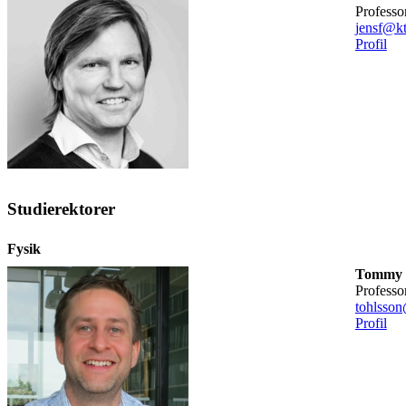
professo
jensf@kt
Profil
Studierektorer
Fysik
Tommy 
professo
tohlsson
Profil