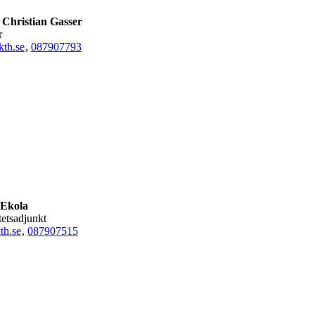
Christian Gasser
r
th.se
,
08790
7793
Ekola
itetsadjunkt
th.se
,
08790
7515