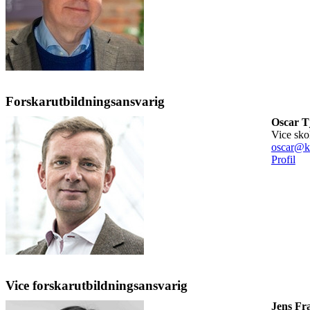
Forskarutbildningsansvarig
Oscar T
vice sk
oscar@k
Profil
Vice forskarutbildningsansvarig
Jens Fr