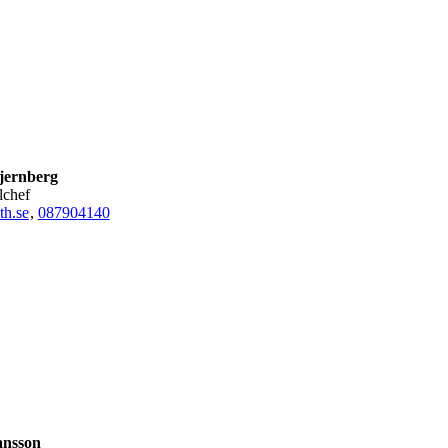
jernberg
olchef
th.se
,
08790
4140
ansson