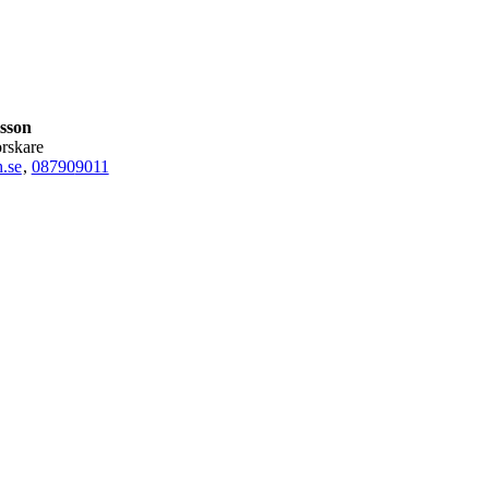
lsson
orskare
.se
,
08790
9011