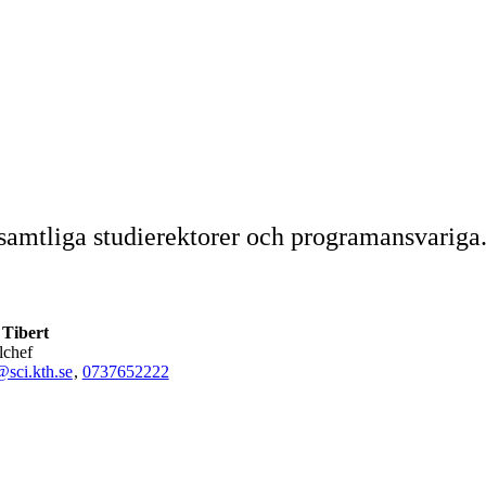
 samtliga studierektorer och programansvariga
Tibert
olchef
sci.kth.se
,
0737652222