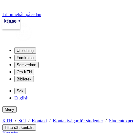
Till innehåll på sidan
Logga in
kth.se
Utbildning
Forskning
Samverkan
Om KTH
Bibliotek
Sök
English
Meny
KTH
SCI
Kontakt
Kontaktvägar för studenter
Studentexped
Hitta rätt kontakt