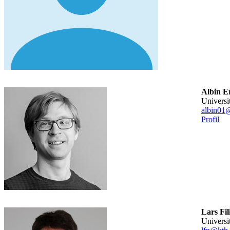
Albin E
univers
albin01
Profil
Lars Fil
universi