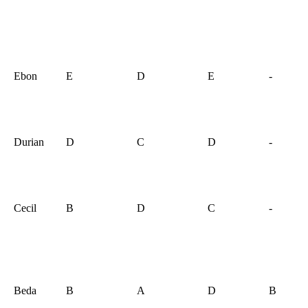
Ebon
E
D
E
-
Durian
D
C
D
-
Cecil
B
D
C
-
Beda
B
A
D
B