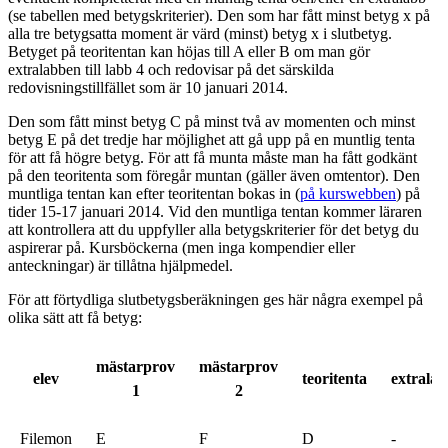
(se tabellen med betygskriterier). Den som har fått minst betyg x på
alla tre betygsatta moment är värd (minst) betyg x i slutbetyg.
Betyget på teoritentan kan höjas till A eller B om man gör
extralabben till labb 4 och redovisar på det särskilda
redovisningstillfället som är 10 januari 2014.
Den som fått minst betyg C på minst två av momenten och minst
betyg E på det tredje har möjlighet att gå upp på en muntlig tenta
för att få högre betyg. För att få munta måste man ha fått godkänt
på den teoritenta som föregår muntan (gäller även omtentor). Den
muntliga tentan kan efter teoritentan bokas in (
på kurswebben
) på
tider 15-17 januari 2014. Vid den muntliga tentan kommer läraren
att kontrollera att du uppfyller alla betygskriterier för det betyg du
aspirerar på. Kursböckerna (men inga kompendier eller
anteckningar) är tillåtna hjälpmedel.
För att förtydliga slutbetygsberäkningen ges här några exempel på
olika sätt att få betyg:
mästarprov
mästarprov
elev
teoritenta
extrala
1
2
Filemon
E
F
D
-