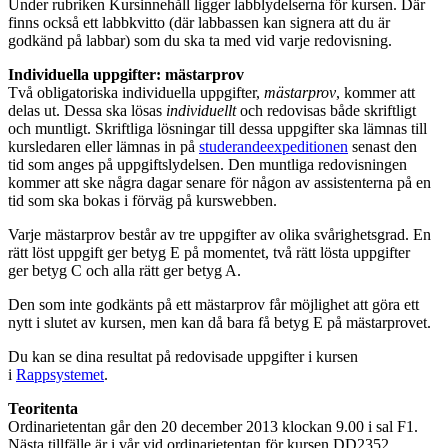
Under rubriken Kursinnehåll ligger labblydelserna för kursen. Där
finns också ett labbkvitto (där labbassen kan signera att du är
godkänd på labbar) som du ska ta med vid varje redovisning.
Individuella uppgifter: mästarprov
Två obligatoriska individuella uppgifter,
mästarprov
, kommer att
delas ut. Dessa ska lösas
individuellt
och redovisas både skriftligt
och muntligt. Skriftliga lösningar till dessa uppgifter ska lämnas till
kursledaren eller lämnas in på
studerandeexpeditionen
senast den
tid som anges på uppgiftslydelsen. Den muntliga redovisningen
kommer att ske några dagar senare för någon av assistenterna på en
tid som ska bokas i förväg på kurswebben.
Varje mästarprov består av tre uppgifter av olika svårighetsgrad. En
rätt löst uppgift ger betyg E på momentet, två rätt lösta uppgifter
ger betyg C och alla rätt ger betyg A.
Den som inte godkänts på ett mästarprov får möjlighet att göra ett
nytt i slutet av kursen, men kan då bara få betyg E på mästarprovet.
Du kan se dina resultat på redovisade uppgifter i kursen
i
Rappsystemet
.
Teoritenta
Ordinarietentan går den 20 december 2013 klockan 9.00 i sal F1.
Nästa tillfälle är i vår vid ordinarietentan för kursen DD2352