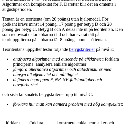
Algoritmer och komplexitet för F. Därefter blir det en omtenta i
augustiperioden.
Tentan är en teoritenta (om 20 poäng) utan hjälpmedel. För
godkänt krävs minst 14 poäng. 17 poäng ger betyg D och 20
poäng ger betyg C. Betyg B och A delas inte ut på teoritentan. Den
som redovisat datorlabbarna i tid och har svarat rätt på
teoriuppgifterna på labbarna får 8 poängs bonus på tentan.
Teoritentans uppgifter testar följande
betygskriterier
på nivå E:
analysera algoritmer med avseende på effektivitet
: förklara
principerna, analysera enklare algoritmer
jämföra alternativa algoritmer och datastrukturer med
hänsyn till effektivitet och pålitlighet
definiera begreppen P, NP, NP-fullständighet och
oavgörbarhet
och sista kursmålets betygskriterier upp till nivå C:
förklara hur man kan hantera problem med hög komplexitet
:
förklara
förklara
konstruera enkla heuristiker och