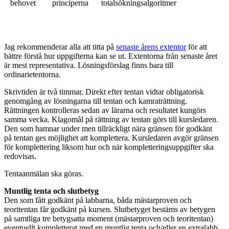
behovet
principerna
totalsökningsalgoritmer
Jag rekommenderar alla att titta på
senaste årens extentor
för att
bättre förstå hur uppgifterna kan se ut. Extentorna från senaste året
är mest representativa. Lösningsförslag finns bara till
ordinarietentorna.
Skrivtiden är två timmar. Direkt efter tentan vidtar obligatorisk
genomgång av lösningarna till tentan och kamraträttning.
Rättningen kontrolleras sedan av lärarna och resultatet kungörs
samma vecka. Klagomål på rättning av tentan görs till kursledaren.
Den som hamnar under men tillräckligt nära gränsen för godkänt
på tentan ges möjlighet att komplettera. Kursledaren avgör gränsen
för komplettering liksom hur och när kompletteringsuppgifter ska
redovisas.
Tentaanmälan ska göras.
Muntlig tenta och slutbetyg
Den som fått godkänt på labbarna, båda mästarproven och
teoritentan får godkänt på kursen. Slutbetyget bestäms av betygen
på samtliga tre betygsatta moment (mästarproven och teoritentan)
eventuellt kompletterat med en muntlig tenta och/eller en extralabb