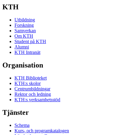
KTH
Utbildning
Forskning
Samverkan
Om KTH
Student på KTH
Alumni
KTH Intranät
Organisation
KTH Biblioteket
KTH:s skolor
Centrumbildningar
Rektor och ledning
KTH:s verksamhetsstöd
Tjänster
Schema
Kurs- och programkatalogen