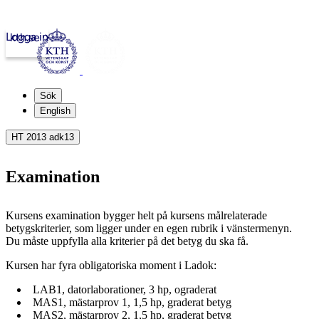
Logga in
kth.se
Sök
English
HT 2013 adk13
Examination
Kursens examination bygger helt på kursens målrelaterade
betygskriterier, som ligger under en egen rubrik i vänstermenyn.
Du måste uppfylla alla kriterier på det betyg du ska få.
Kursen har fyra obligatoriska moment i Ladok:
LAB1, datorlaborationer, 3 hp, ograderat
MAS1, mästarprov 1, 1,5 hp, graderat betyg
MAS2, mästarprov 2, 1,5 hp, graderat betyg