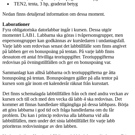
TEN2, tenta, 3 hp, graderat betyg
Nedan finns detaljerad information om dessa moment.
Laborationer
Fyra obligatoriska datorlabbar ingår i kursen. Dessa utgör
momentet LAB1. Labbarna ska göras i tvåpersonsgrupper, men
enpersonsgrupper kan godkännas av kursledaren i undantagsfall.
Varje labb som redovisas senast det labbtillfälle som finns angivet
på labben ger en bonuspoäng på tentan. På varje labb finns
dessutom ett antal frivilliga teoriuppgifter. Teoriuppgifterna
redovisas på övningstillfällen och ger en bonuspoäng var.
Sammanlagt kan alltså labbarna och teoriuppgifterna ge åtta
bonuspoäng på tentan. Bonuspoängen gäller på alla tentor på
kursen som går inom ett kalenderår räknat från kursstart.
Det finns schemalagda labbtillfällen från och med andra veckan av
kursen och till och med den vecka då labb 4 ska redovisas. Det
kommer att finnas handledare tillgängliga på dessa labbpass. Börja
att göra labbarna i god tid och fråga handledarna om du får
problem. Du kan i princip redovisa alla labbarna vid alla
labbtillfällen, men under det sista labbtillfället för varje labb
prioriteras redovisningar av den labben.