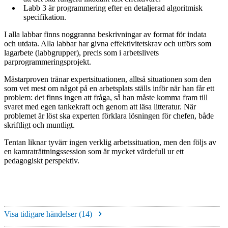
Labb 3 är programmering efter en detaljerad algoritmisk
specifikation.
I alla labbar finns noggranna beskrivningar av format för indata
och utdata. Alla labbar har givna effektivitetskrav och utförs som
lagarbete (labbgrupper), precis som i arbetslivets
parprogrammeringsprojekt.
Mästarproven tränar expertsituationen, alltså situationen som den
som vet mest om något på en arbetsplats ställs inför när han får ett
problem: det finns ingen att fråga, så han måste komma fram till
svaret med egen tankekraft och genom att läsa litteratur. När
problemet är löst ska experten förklara lösningen för chefen, både
skriftligt och muntligt.
Tentan liknar tyvärr ingen verklig arbetssituation, men den följs av
en kamraträttningssession som är mycket värdefull ur ett
pedagogiskt perspektiv.
Visa tidigare händelser (
14
)