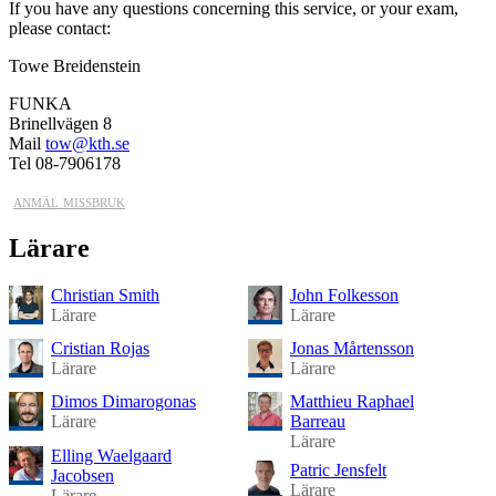
If you have any questions concerning this service, or your exam,
please contact:
Towe Breidenstein
FUNKA
Brinellvägen 8
Mail
tow@kth.se
Tel 08-7906178
anmäl missbruk
Lärare
Christian Smith
John Folkesson
Lärare
Lärare
Cristian Rojas
Jonas Mårtensson
Lärare
Lärare
Dimos Dimarogonas
Matthieu Raphael
Lärare
Barreau
Lärare
Elling Waelgaard
Patric Jensfelt
Jacobsen
Lärare
Lärare