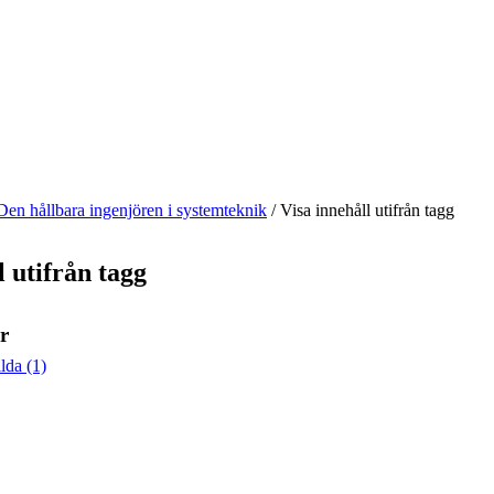
Den hållbara ingenjören i systemteknik
/
Visa innehåll utifrån tagg
l utifrån tagg
r
lda (1)