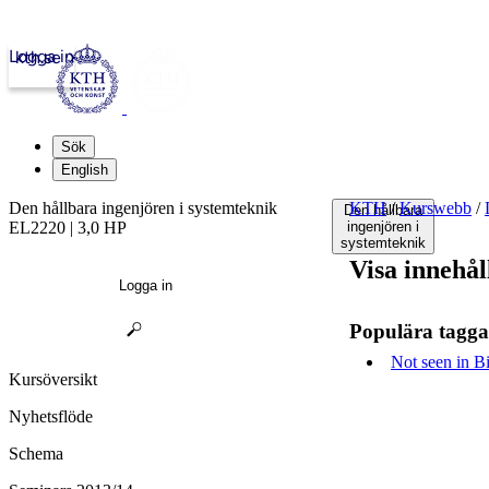
Logga in
kth.se
Sök
English
Den hållbara ingenjören i systemteknik
KTH
/
Kurswebb
/
Den hållbara
EL2220 | 3,0 HP
ingenjören i
systemteknik
Visa innehål
Logga in
Populära tagga
Not seen in Bi
Kursöversikt
Nyhetsflöde
Schema