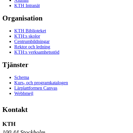
Alumni
KTH Intranät
Organisation
KTH Biblioteket
KTH:s skolor
Centrumbildningar
Rektor och ledning
KTH:s verksamhetsstöd
Tjänster
Schema
Kurs- och programkatalogen
Lärplattformen Canvas
Webbmejl
Kontakt
KTH
100 44 Stockholm