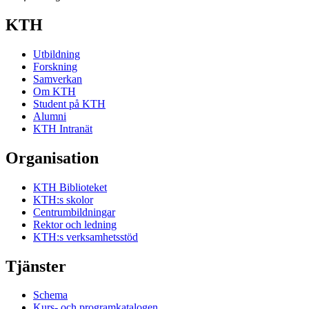
KTH
Utbildning
Forskning
Samverkan
Om KTH
Student på KTH
Alumni
KTH Intranät
Organisation
KTH Biblioteket
KTH:s skolor
Centrumbildningar
Rektor och ledning
KTH:s verksamhetsstöd
Tjänster
Schema
Kurs- och programkatalogen