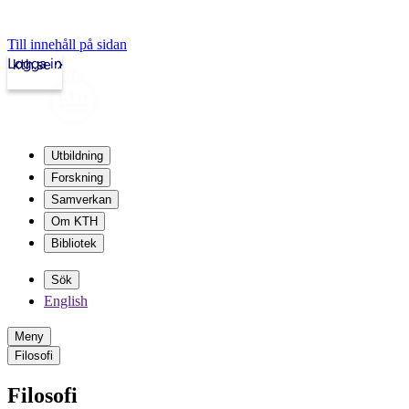
Till innehåll på sidan
Logga in
kth.se
Utbildning
Forskning
Samverkan
Om KTH
Bibliotek
Sök
English
Meny
Filosofi
Filosofi