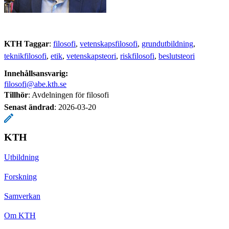
KTH Taggar
:
filosofi
vetenskapsfilosofi
grundutbildning
teknikfilosofi
etik
vetenskapsteori
riskfilosofi
beslutsteori
Innehållsansvarig:
filosofi@abe.kth.se
Tillhör
: Avdelningen för filosofi
Senast ändrad
:
2026-03-20
KTH
Utbildning
Forskning
Samverkan
Om KTH