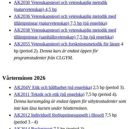
AK2030 Vetenskapsteori och vetenskaplig metodik
(naturvetenskap) 4,5 hp
AK2036 Vetenskapsteori och vetenskaplig metodik med
tillämpningar (naturvetenskap) 7,5 hp (på engelska)
AK2038 Vetenskapsteori och vetenskaplig metodik med
tillämpningar (samhällsvetenskap) 7,5 hp (på engelska)
AK2055 Vetenskapsteori och forskningsmetodik för lärare
4
hp (period 2).
Denna kurs är endast öppen för
programstudenter från CLGYM.
Vårterminen 2026
AK204V Etik och hållbarhet (på engelska)
2,5 hp (period 3).
AK2011 Teknik och etik (på engelska)
7,5 hp (period 4).
Denna kursomgång är endast öppen för utbytesstudenter som
inte kan läsa kursen under höstterminen
.
AK2012 Individuell fördjupningsuppgift i filosofi
7,5 hp
(period 3 - 4)
AK2014 Beslutsteori
7,5 hp (period 3)