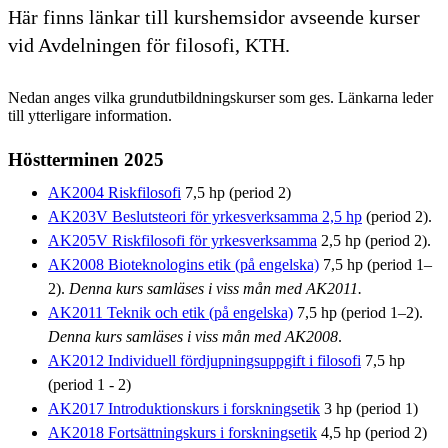
Här finns länkar till kurshemsidor avseende kurser
vid Avdelningen för filosofi, KTH.
Nedan anges vilka grundutbildningskurser som ges. Länkarna leder
till ytterligare information.
Höstterminen 2025
AK2004 Riskfilosofi
7,5 hp (period 2)
AK203V Beslutsteori för yrkesverksamma 2,5 hp
(period 2).
AK205V Riskfilosofi för yrkesverksamma
2,5 hp (period 2).
AK2008 Bioteknologins etik (på engelska)
7,5 hp (period 1–
2).
Denna kurs samläses i viss mån med AK2011.
AK2011 Teknik och etik (på engelska)
7,5 hp (period 1–2).
Denna kurs samläses i viss mån med AK2008
.
AK2012 Individuell fördjupningsuppgift i filosofi
7,5 hp
(period 1 - 2)
AK2017 Introduktionskurs i forskningsetik
3 hp (period 1)
AK2018 Fortsättningskurs i forskningsetik
4,5 hp (period 2)