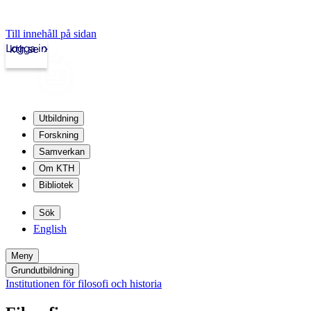
Till innehåll på sidan
Logga in
kth.se
Utbildning
Forskning
Samverkan
Om KTH
Bibliotek
Sök
English
Meny
Grundutbildning
Institutionen för filosofi och historia