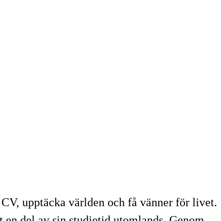
 CV, upptäcka världen och få vänner för livet.
t en del av sin studietid utomlands. Genom