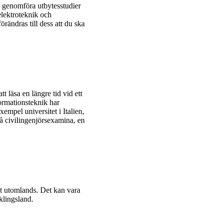
 genomföra utbytesstudier
 elektroteknik och
rändras till dess att du ska
 läsa en längre tid vid ett
ormationsteknik har
empel universitet i Italien,
vå civilingenjörsexamina, en
t utomlands. Det kan vara
cklingsland.