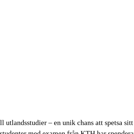
 utlandsstudier – en unik chans att spetsa sitt
 av studenter med examen från KTH har spendera