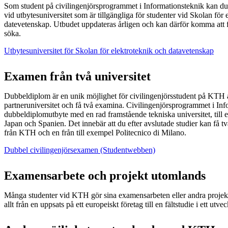
Som student på civilingenjörsprogrammet i Informationsteknik kan du
vid utbytesuniversitet som är tillgängliga för studenter vid Skolan för
datevetenskap. Utbudet uppdateras årligen och kan därför komma att fö
söka.
Utbytesuniversitet för Skolan för elektroteknik och datavetenskap
Examen från två universitet
Dubbeldiplom är en unik möjlighet för civilingenjörsstudent på KTH att
partneruniversitet och få två examina. Civilingenjörsprogrammet i Inf
dubbeldiplomutbyte med en rad framstående tekniska universitet, till ex
Japan och Spanien. Det innebär att du efter avslutade studier kan få t
från KTH och en från till exempel Politecnico di Milano.
Dubbel civilingenjörsexamen (Studentwebben)
Examensarbete och projekt utomlands
Många studenter vid KTH gör sina examensarbeten eller andra projek
allt från en uppsats på ett europeiskt företag till en fältstudie i ett utve