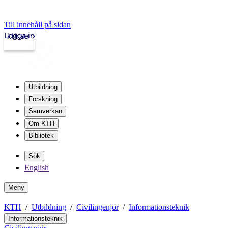
Till innehåll på sidan
Logga in
kth.se
Utbildning
Forskning
Samverkan
Om KTH
Bibliotek
Sök
English
Meny
KTH
Utbildning
Civilingenjör
Informationsteknik
Informationsteknik