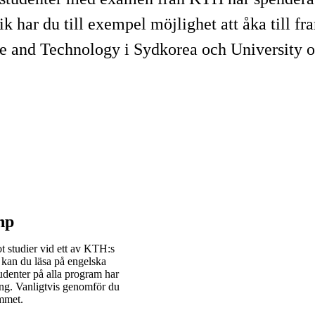
k har du till exempel möjlighet att åka till 
e and Technology i Sydkorea och University o
.
hp
t studier vid ett av KTH:s
t kan du läsa på engelska
udenter på alla program har
äng. Vanligtvis genomför du
ammet.