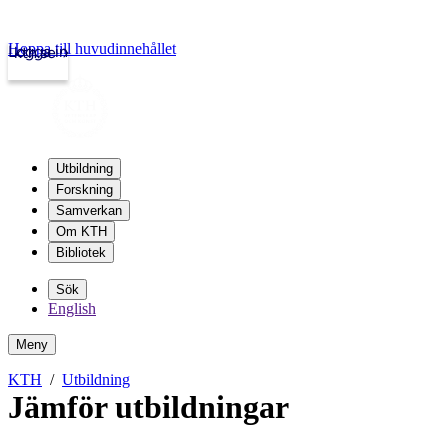
Hoppa till huvudinnehållet
Logga in
kth.se
Utbildning
Forskning
Samverkan
Om KTH
Bibliotek
Sök
English
Meny
KTH
Utbildning
Jämför utbildningar