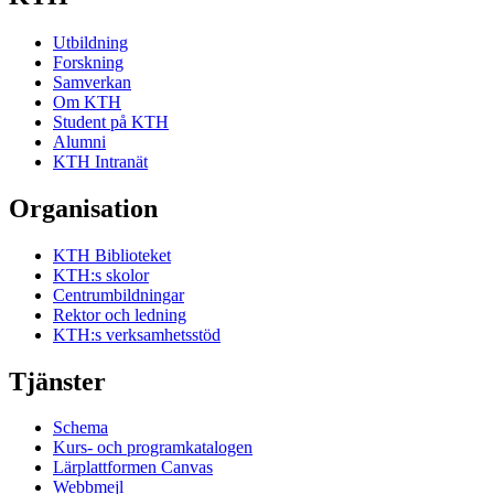
Utbildning
Forskning
Samverkan
Om KTH
Student på KTH
Alumni
KTH Intranät
Organisation
KTH Biblioteket
KTH:s skolor
Centrumbildningar
Rektor och ledning
KTH:s verksamhetsstöd
Tjänster
Schema
Kurs- och programkatalogen
Lärplattformen Canvas
Webbmejl