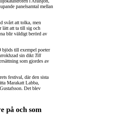
ljökatastrofen i Aralsjön,
rdjupande panelsamtal mellan
d svårt att tolka, men
tt att ta till sig och
na blir väldigt berörd av
 bjöds till exempel poeter
arrokhzad sin dikt
Till
rsättning som gjordes av
ts festival, där den sista
itta Marakatt Labba,
 Gustafsson. Det blev
re på och som