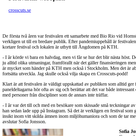
crosscuts.se
De första två åren var festivalen ett samarbete med Bio Rio vid Horns
verkligen ut till en bredare publik. Efter pandemiuppehåll är festival
kortare festival och lokalen är utbytt till Ångdomen på KTH.
- I år körde vi bara en halvdag, men vi får se hur det blir nästa höst. 
ju alltid olika utmaningar, framförallt när det gäller finansieringen men
är mycket som händer på KTH men också i Stockholm. Men det är abso
fortsätta utveckla. Jag skulle också vilja skapa en Crosscuts-podd!
Klart är att festivalen är väldigt uppskattad av publiken som alltid ger 
paneldeltagarna hör ofta av sig och berättar att det var både intressant o
med personer från discipliner som de annars inte träffar.
- I år var det till och med en besökare som skissade små teckningar a
han sedan lade upp på Instagram. Så det är verkligen en festival som 
insikt inom vitt skilda ämnen inom miljöhumaniora och som de tar med
avslutar Sofia Jonsson.
Sofia J