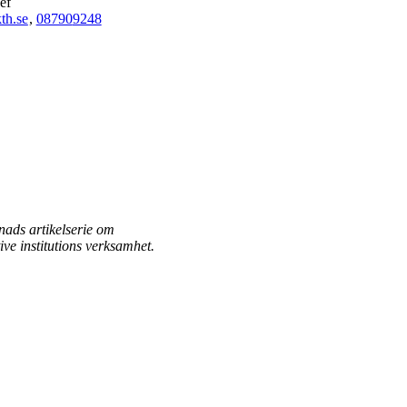
ef
th.se
,
08790
9248
nads artikelserie om
ive institutions verksamhet.