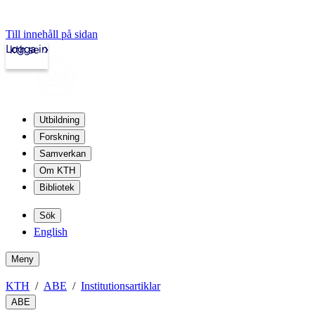
Till innehåll på sidan
Logga in
kth.se
Utbildning
Forskning
Samverkan
Om KTH
Bibliotek
Sök
English
Meny
KTH
ABE
Institutionsartiklar
ABE