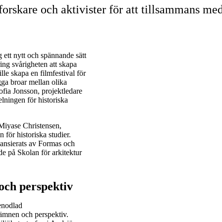
forskare och aktivister för att tillsammans me
g ett nytt och spännande sätt
ing svårigheten att skapa
le skapa en filmfestival för
gga broar mellan olika
ofia Jonsson, projektledare
lningen för historiska
Miyase Christensen,
för historiska studier.
nansierats av Formas och
e på Skolan för arkitektur
och perspektiv
enodlad
 ämnen och perspektiv.