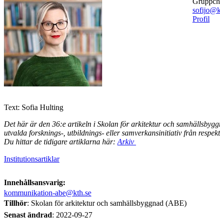
gruppch
sofijo@k
Profil
Text: Sofia Hulting
Det här är den 36:e artikeln i Skolan för arkitektur och samhällsbygg
utvalda forsknings-, utbildnings- eller samverkansinitiativ från respekt
Du hittar de tidigare artiklarna här:
Arkiv
Institutionsartiklar
Innehållsansvarig:
kommunikation-abe@kth.se
Tillhör
: Skolan för arkitektur och samhällsbyggnad (ABE)
Senast ändrad
:
2022-09-27