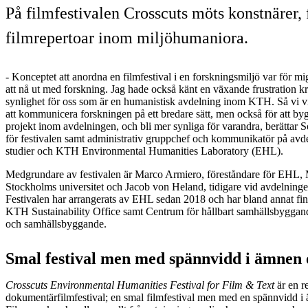
På filmfestivalen Crosscuts möts konstnärer, 
filmrepertoar inom miljöhumaniora.
- Konceptet att anordna en filmfestival i en forskningsmiljö var för mi
att nå ut med forskning. Jag hade också känt en växande frustration kr
synlighet för oss som är en humanistisk avdelning inom KTH. Så vi vil
att kommunicera forskningen på ett bredare sätt, men också för att by
projekt inom avdelningen, och bli mer synliga för varandra, berättar S
för festivalen samt administrativ gruppchef och kommunikatör på avde
studier och KTH Environmental Humanities Laboratory (EHL).
Medgrundare av festivalen är Marco Armiero, föreståndare för EHL, 
Stockholms universitet och Jacob von Heland, tidigare vid avdelningen 
Festivalen har arrangerats av EHL sedan 2018 och har bland annat fi
KTH Sustainability Office samt Centrum för hållbart samhällsbyggand
och samhällsbyggande.
Smal festival men med spännvidd i ämnen 
Crosscuts Environmental Humanities Festival for Film & Text
är en r
dokumentärfilmfestival; en smal filmfestival men med en spännvidd i