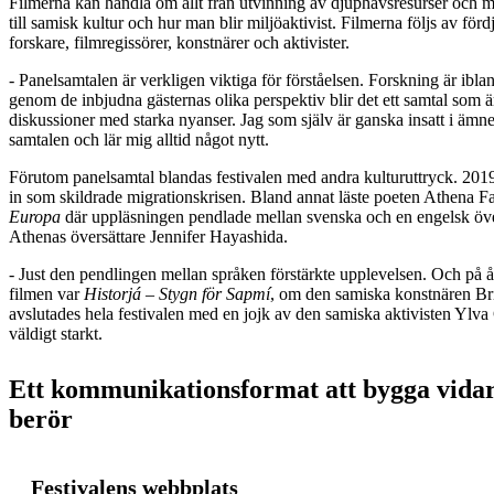
Filmerna kan handla om allt från utvinning av djuphavsresurser och mi
till samisk kultur och hur man blir miljöaktivist. Filmerna följs av fö
forskare, filmregissörer, konstnärer och aktivister.
- Panelsamtalen är verkligen viktiga för förståelsen. Forskning är iblan
genom de inbjudna gästernas olika perspektiv blir det ett samtal som är lä
diskussioner med starka nyanser. Jag som själv är ganska insatt i ämne
samtalen och lär mig alltid något nytt.
Förutom panelsamtal blandas festivalen med andra kulturuttryck. 2019
in som skildrade migrationskrisen. Bland annat läste poeten Athena F
Europa
där uppläsningen pendlade mellan svenska och en engelsk öve
Athenas översättare Jennifer Hayashida.
- Just den pendlingen mellan språken förstärkte upplevelsen. Och på åre
filmen var
Historjá – Stygn för Sapmí
, om den samiska konstnären Br
avslutades hela festivalen med en jojk av den samiska aktivisten Ylva
väldigt starkt.
Ett kommunikationsformat att bygga vida
berör
Festivalens webbplats