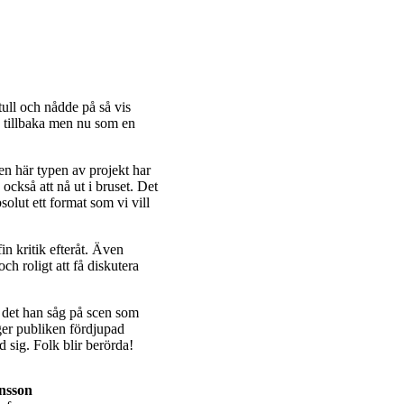
tull och nådde på så vis
en tillbaka men nu som en
Den här typen av projekt har
 också att nå ut i bruset. Det
lut ett format som vi vill
fin kritik efteråt. Även
ch roligt att få diskutera
v det han såg på scen som
ger publiken fördjupad
 sig. Folk blir berörda!
onsson