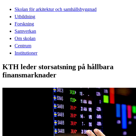
Skolan för arkitektur och samhällsbyggnad
Utbildning
Forskning
Samverkan
Om skolan
Centrum
Institutioner
KTH leder storsatsning på hållbara
finansmarknader