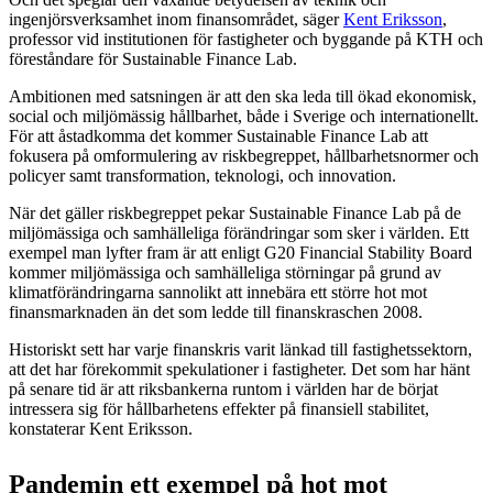
ingenjörsverksamhet inom finansområdet, säger
Kent Eriksson
,
professor vid institutionen för fastigheter och byggande på KTH och
föreståndare för Sustainable Finance Lab.
Ambitionen med satsningen är att den ska leda till ökad ekonomisk,
social och miljömässig hållbarhet, både i Sverige och internationellt.
För att åstadkomma det kommer Sustainable Finance Lab att
fokusera på omformulering av riskbegreppet, hållbarhetsnormer och
policyer samt transformation, teknologi, och innovation.
När det gäller riskbegreppet pekar Sustainable Finance Lab på de
miljömässiga och samhälleliga förändringar som sker i världen. Ett
exempel man lyfter fram är att enligt G20 Financial Stability Board
kommer miljömässiga och samhälleliga störningar på grund av
klimatförändringarna sannolikt att innebära ett större hot mot
finansmarknaden än det som ledde till finanskraschen 2008.
Historiskt sett har varje finanskris varit länkad till fastighetssektorn,
att det har förekommit spekulationer i fastigheter. Det som har hänt
på senare tid är att riksbankerna runtom i världen har de börjat
intressera sig för hållbarhetens effekter på finansiell stabilitet,
konstaterar Kent Eriksson.
Pandemin ett exempel på hot mot