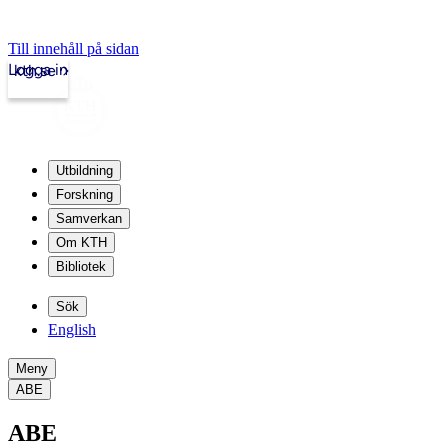
Till innehåll på sidan
Logga in
kth.se
Utbildning
Forskning
Samverkan
Om KTH
Bibliotek
Sök
English
Meny
ABE
ABE