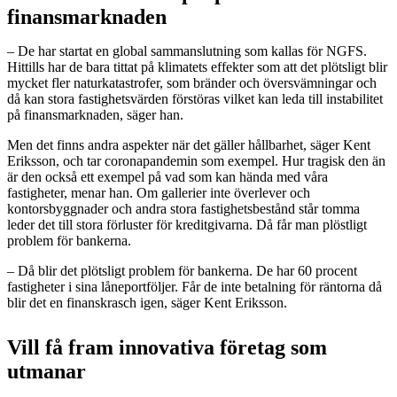
finansmarknaden
– De har startat en global sammanslutning som kallas för NGFS.
Hittills har de bara tittat på klimatets effekter som att det plötsligt blir
mycket fler naturkatastrofer, som bränder och översvämningar och
då kan stora fastighetsvärden förstöras vilket kan leda till instabilitet
på finansmarknaden, säger han.
Men det finns andra aspekter när det gäller hållbarhet, säger Kent
Eriksson, och tar coronapandemin som exempel. Hur tragisk den än
är den också ett exempel på vad som kan hända med våra
fastigheter, menar han. Om gallerier inte överlever och
kontorsbyggnader och andra stora fastighetsbestånd står tomma
leder det till stora förluster för kreditgivarna. Då får man plöstligt
problem för bankerna.
– Då blir det plötsligt problem för bankerna. De har 60 procent
fastigheter i sina låneportföljer. Får de inte betalning för räntorna då
blir det en finanskrasch igen, säger Kent Eriksson.
Vill få fram innovativa företag som
utmanar