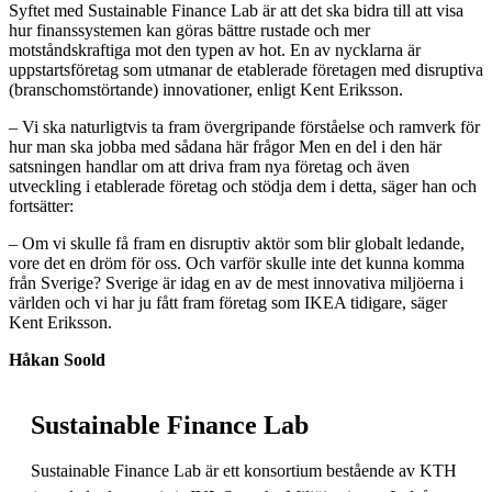
Syftet med Sustainable Finance Lab är att det ska bidra till att visa
hur finanssystemen kan göras bättre rustade och mer
motståndskraftiga mot den typen av hot. En av nycklarna är
uppstartsföretag som utmanar de etablerade företagen med disruptiva
(branschomstörtande) innovationer, enligt Kent Eriksson.
– Vi ska naturligtvis ta fram övergripande förståelse och ramverk för
hur man ska jobba med sådana här frågor Men en del i den här
satsningen handlar om att driva fram nya företag och även
utveckling i etablerade företag och stödja dem i detta, säger han och
fortsätter:
– Om vi skulle få fram en disruptiv aktör som blir globalt ledande,
vore det en dröm för oss. Och varför skulle inte det kunna komma
från Sverige? Sverige är idag en av de mest innovativa miljöerna i
världen och vi har ju fått fram företag som IKEA tidigare, säger
Kent Eriksson.
Håkan Soold
Sustainable Finance Lab
Sustainable Finance Lab är ett konsortium bestående av KTH