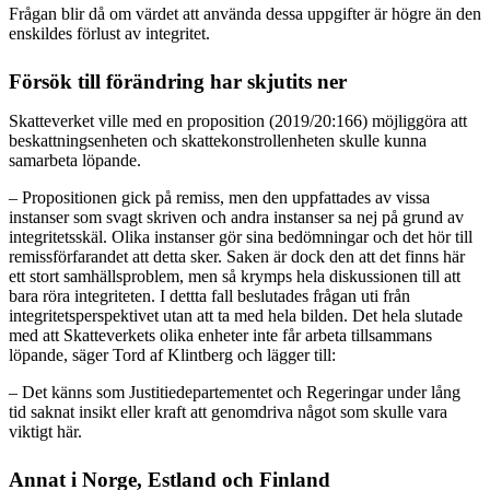
Frågan blir då om värdet att använda dessa uppgifter är högre än den
enskildes förlust av integritet.
Försök till förändring har skjutits ner
Skatteverket ville med en proposition (2019/20:166) möjliggöra att
beskattningsenheten och skattekonstrollenheten skulle kunna
samarbeta löpande.
– Propositionen gick på remiss, men den uppfattades av vissa
instanser som svagt skriven och andra instanser sa nej på grund av
integritetsskäl. Olika instanser gör sina bedömningar och det hör till
remissförfarandet att detta sker. Saken är dock den att det finns här
ett stort samhällsproblem, men så krymps hela diskussionen till att
bara röra integriteten. I dettta fall beslutades frågan uti från
integritetsperspektivet utan att ta med hela bilden. Det hela slutade
med att Skatteverkets olika enheter inte får arbeta tillsammans
löpande, säger Tord af Klintberg och lägger till:
– Det känns som Justitiedepartementet och Regeringar under lång
tid saknat insikt eller kraft att genomdriva något som skulle vara
viktigt här.
Annat i Norge, Estland och Finland