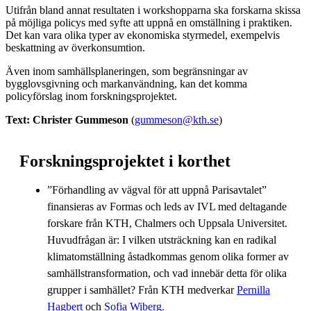
Utifrån bland annat resultaten i workshopparna ska forskarna skissa
på möjliga policys med syfte att uppnå en omställning i praktiken.
Det kan vara olika typer av ekonomiska styrmedel, exempelvis
beskattning av överkonsumtion.
Även inom samhällsplaneringen, som begränsningar av
bygglovsgivning och markanvändning, kan det komma
policyförslag inom forskningsprojektet.
Text: Christer Gummeson
(
gummeson@kth.se
)
Forskningsprojektet i korthet
”Förhandling av vägval för att uppnå Parisavtalet”
finansieras av Formas och leds av IVL med deltagande
forskare från KTH, Chalmers och Uppsala Universitet.
Huvudfrågan är: I vilken utsträckning kan en radikal
klimatomställning åstadkommas genom olika former av
samhällstransformation, och vad innebär detta för olika
grupper i samhället? Från KTH medverkar
Pernilla
Hagbert
och
Sofia Wiberg.