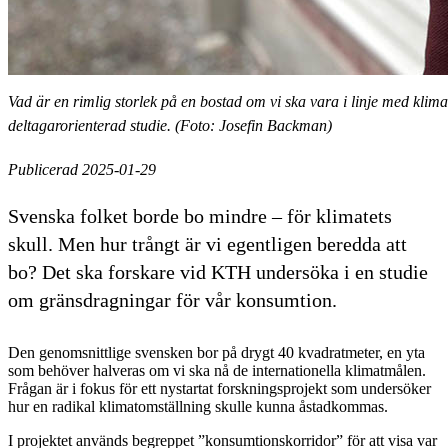
Vad är en rimlig storlek på en bostad om vi ska vara i linje med kli
deltagarorienterad studie. (Foto: Josefin Backman)
Publicerad 2025-01-29
Svenska folket borde bo mindre – för klimatets
skull. Men hur trångt är vi egentligen beredda att
bo? Det ska forskare vid KTH undersöka i en studie
om gränsdragningar för vår konsumtion.
Den genomsnittlige svensken bor på drygt 40 kvadratmeter, en yta
som behöver halveras om vi ska nå de internationella klimatmålen.
Frågan är i fokus för ett nystartat forskningsprojekt som undersöker
hur en radikal klimatomställning skulle kunna åstadkommas.
I projektet används begreppet ”konsumtionskorridor” för att visa var