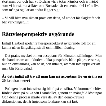
stort man bor och hur vi fördelar yta väcker känslor och är något
som vi har starka åsikter om. Bostaden är en central del i våra liv,
som många ogillar att andra lägger sig i.
– Vi vill hitta nya sätt att prata om detta, så att det får slagkraft och
blir verkningsfullt.
Rättviseperspektiv avgörande
Enligt Hagbert spelar rättviseperspektivet avgörande roll för att
kunna nå en långsiktigt stabil och hållbar lösning.
– Det pratas mycket om en acceptans för klimatomställningen. Men
det handlar om att inkludera olika perspektiv både på processerna,
hur en omställning kan se ut, och utfallet, att man inte upplever att
man blir förfördelad.
Är det rimligt att tro att man kan nå acceptans för en gräns på
20 kvadratmeter?
– Poängen är att inte stirra sig blind på en siffra. Vi kommer behöva
fördela detta på olika sätt i samhället, genom en mångfald lösningar.
Och denna process måste vara del av den demokratiska
diskussionen, det är inget som forskare kan slå fast.