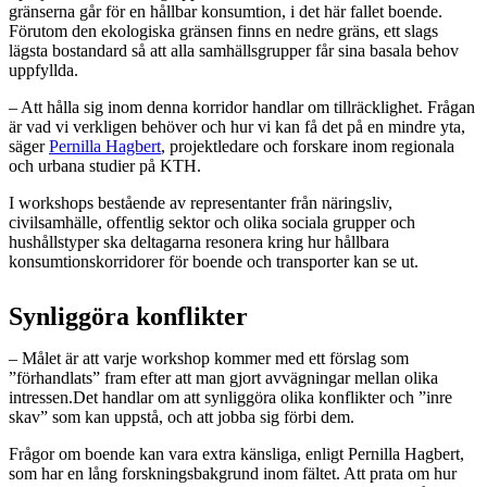
gränserna går för en hållbar konsumtion, i det här fallet boende.
Förutom den ekologiska gränsen finns en nedre gräns, ett slags
lägsta bostandard så att alla samhällsgrupper får sina basala behov
uppfyllda.
– Att hålla sig inom denna korridor handlar om tillräcklighet. Frågan
är vad vi verkligen behöver och hur vi kan få det på en mindre yta,
säger
Pernilla Hagbert
, projektledare och forskare inom regionala
och urbana studier på KTH.
I workshops bestående av representanter från näringsliv,
civilsamhälle, offentlig sektor och olika sociala grupper och
hushållstyper ska deltagarna resonera kring hur hållbara
konsumtionskorridorer för boende och transporter kan se ut.
Synliggöra konflikter
– Målet är att varje workshop kommer med ett förslag som
”förhandlats” fram efter att man gjort avvägningar mellan olika
intressen.Det handlar om att synliggöra olika konflikter och ”inre
skav” som kan uppstå, och att jobba sig förbi dem.
Frågor om boende kan vara extra känsliga, enligt Pernilla Hagbert,
som har en lång forskningsbakgrund inom fältet. Att prata om hur