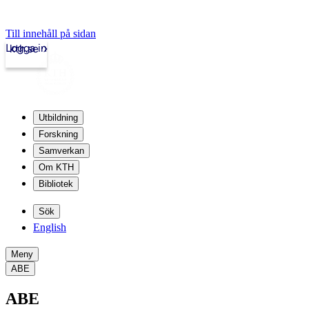
Till innehåll på sidan
Logga in
kth.se
Utbildning
Forskning
Samverkan
Om KTH
Bibliotek
Sök
English
Meny
ABE
ABE