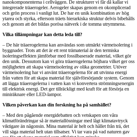
nanokomponenterna i cellväggen. De strukturer vi får då kallar vi
integrerade träaerogeler. Aerogeler skapas genom en okomplicerad
och grön process i vanligt lut. De har en unik kombination av hög
ytarea och styrka, eftersom träets hierarkiska struktur delvis bibehålls
och genom att det bildas porösa nätverk i de tomma utrymmena.
Vilka tillämpningar kan detta leda till?
– De här träaerogelerna kan användas som utmärkt värmeisolering i
byggnader. Trots att det är ett rent trämaterial är den termiska
isoleringseffekten jämförbar med fossilbaserade material, vilket gör
den unik. Dessutom kan vi göra träaerogelerna böjbara vilket ger oss
möjligheten att skapa värmeisolering av olika geometrier. Utöver
värmeisolering har vi använt träaerogelerna för att utvinna energi
från vatten för att skapa material för självförsörjande system. Genom
att lägga träaerogelerna i vatten kan vi konvertera strömningsenergin
till elektrisk energi. Det ger tillräckligt med kraft för att försörja en
miniräknare eller LED-lampor.
Vilken påverkan kan din forskning ha på samhället?
– Med den pågående energidebatten och vetskapen om våra
klimatförändringar så är materiallösningar med lågt klimatavtryck
viktigare än någonsin. Mina material är helt och hållet från trä, det
vill säga material helt utan tillsatser. Vi tar vara på vad naturen gav