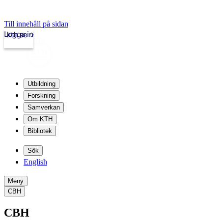
Till innehåll på sidan
Logga in
kth.se
Utbildning
Forskning
Samverkan
Om KTH
Bibliotek
Sök
English
Meny
CBH
CBH