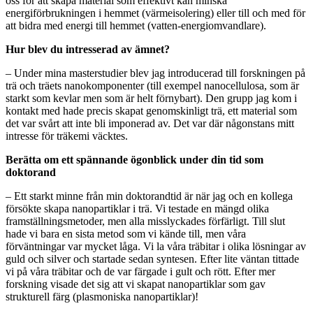
oss för att skapa material som effektivt kan minska
energiförbrukningen i hemmet (värmeisolering) eller till och med för
att bidra med energi till hemmet (vatten-energiomvandlare).
Hur blev du intresserad av ämnet?
– Under mina masterstudier blev jag introducerad till forskningen på
trä och träets nanokomponenter (till exempel nanocellulosa, som är
starkt som kevlar men som är helt förnybart). Den grupp jag kom i
kontakt med hade precis skapat genomskinligt trä, ett material som
det var svårt att inte bli imponerad av. Det var där någonstans mitt
intresse för träkemi väcktes.
Berätta om ett spännande ögonblick under din tid som
doktorand
– Ett starkt minne från min doktorandtid är när jag och en kollega
försökte skapa nanopartiklar i trä. Vi testade en mängd olika
framställningsmetoder, men alla misslyckades förfärligt. Till slut
hade vi bara en sista metod som vi kände till, men våra
förväntningar var mycket låga. Vi la våra träbitar i olika lösningar av
guld och silver och startade sedan syntesen. Efter lite väntan tittade
vi på våra träbitar och de var färgade i gult och rött. Efter mer
forskning visade det sig att vi skapat nanopartiklar som gav
strukturell färg (plasmoniska nanopartiklar)!