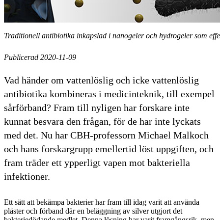
Traditionell antibiotika inkapslad i nanogeler och hydrogeler som effe
Publicerad 2020-11-09
Vad händer om vattenlöslig och icke vattenlöslig
antibiotika kombineras i medicinteknik, till exempel
sårförband? Fram till nyligen har forskare inte
kunnat besvara den frågan, för de har inte lyckats
med det. Nu har CBH-professorn Michael Malkoch
och hans forskargrupp emellertid löst uppgiften, och
fram träder ett ypperligt vapen mot bakteriella
infektioner.
Ett sätt att bekämpa bakterier har fram till idag varit att använda
plåster och förband där en beläggning av silver utgjort det
bakteriedödande medlet. Denna lösning har varit framgångsrik, men