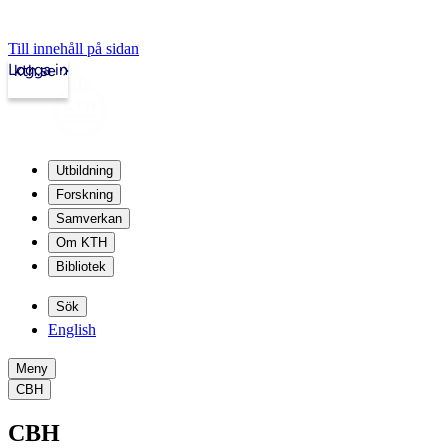
Till innehåll på sidan
Logga in
kth.se
Utbildning
Forskning
Samverkan
Om KTH
Bibliotek
Sök
English
Meny
CBH
CBH