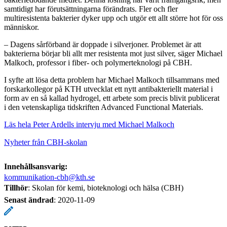
samtidigt har förutsättningarna förändrats. Fler och fler
multiresistenta bakterier dyker upp och utgör ett allt större hot för oss
människor.
– Dagens sårförband är doppade i silverjoner. Problemet är att
bakterierna börjar bli allt mer resistenta mot just silver, säger Michael
Malkoch, professor i fiber- och polymerteknologi på CBH.
I syfte att lösa detta problem har Michael Malkoch tillsammans med
forskarkollegor på KTH utvecklat ett nytt antibakteriellt material i
form av en så kallad hydrogel, ett arbete som precis blivit publicerat
i den vetenskapliga tidskriften Advanced Functional Materials.
Läs hela Peter Ardells intervju med Michael Malkoch
Nyheter från CBH-skolan
Innehållsansvarig:
kommunikation-cbh@kth.se
Tillhör
: Skolan för kemi, bioteknologi och hälsa (CBH)
Senast ändrad
:
2020-11-09