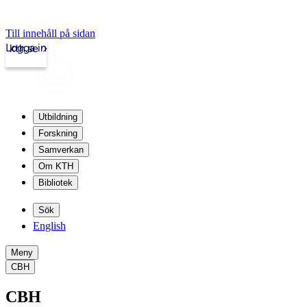
Till innehåll på sidan
Logga in
kth.se
Utbildning
Forskning
Samverkan
Om KTH
Bibliotek
Sök
English
Meny
CBH
CBH