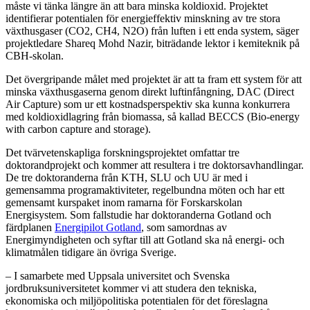
måste vi tänka längre än att bara minska koldioxid. Projektet
identifierar potentialen för energieffektiv minskning av tre stora
växthusgaser (CO2, CH4, N2O) från luften i ett enda system, säger
projektledare Shareq Mohd Nazir, biträdande lektor i kemiteknik på
CBH-skolan.
Det övergripande målet med projektet är att ta fram ett system för att
minska växthusgaserna genom direkt luftinfångning, DAC (Direct
Air Capture) som ur ett kostnadsperspektiv ska kunna konkurrera
med koldioxidlagring från biomassa, så kallad BECCS (Bio-energy
with carbon capture and storage).
Det tvärvetenskapliga forskningsprojektet omfattar tre
doktorandprojekt och kommer att resultera i tre doktorsavhandlingar.
De tre doktoranderna från KTH, SLU och UU är med i
gemensamma programaktiviteter, regelbundna möten och har ett
gemensamt kurspaket inom ramarna för Forskarskolan
Energisystem. Som fallstudie har doktoranderna Gotland och
färdplanen
Energipilot Gotland
, som samordnas av
Energimyndigheten och syftar till att Gotland ska nå energi- och
klimatmålen tidigare än övriga Sverige.
– I samarbete med Uppsala universitet och Svenska
jordbruksuniversitetet kommer vi att studera den tekniska,
ekonomiska och miljöpolitiska potentialen för det föreslagna