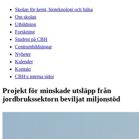
Skolan för kemi, bioteknologi och hälsa
Om skolan
Utbildning
Forskning
Student på CBH
Centrumbildningar
Nyheter
Kalender
Kontakt
CBH:s interna sidor
Projekt för minskade utsläpp från
jordbrukssektorn beviljat miljonstöd