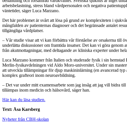
behandling och försämrad vårdkvalitet. Svenska sjukhus är inget und
arbetsbelastning, stress bland vårdpersonalen och negativa patientupp
väntetider, säger Luca Marzano.
Det här problemet är svårt att lösa på grund av komplexiteten i sjukv
mångfalden av patienternas diagnoser och det begränsade antalet resur
tillgängliga vårdplatser.
– Vår studie visar att vi kan förbättra vår förståelse av orsakerna till
underlätta diskussioner om framtida insatser. Det kan vi göra genom at
från akutmottagningar, med deltagande av kliniska experter under hel
Luca Marzano kommer från Italien och studerade fysik i sin hemstad 
Merlin-fysikavdelningen vid Aldo Moro-universitet. Under sin maste
att utveckla tillämpningar för djup maskininlärning (en avancerad typ
komplex grafteori inom neuroavbildning.
– Det var under mitt examensarbete som jag insåg att jag vill bidra til
tillämpas inom medicin och hälsovård, säger han.
Här kan du läsa studien.
Text: Åsa Karsberg
Nyheter från CBH-skolan