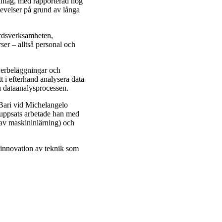
antag, med rapporterad hög
levelser på grund av långa
årdsverksamheten,
ser – alltså personal och
 överbeläggningar och
t i efterhand analysera data
a dataanalysprocessen.
Bari vid Michelangelo
ruppsats arbetade han med
 av maskininlärning) och
l innovation av teknik som