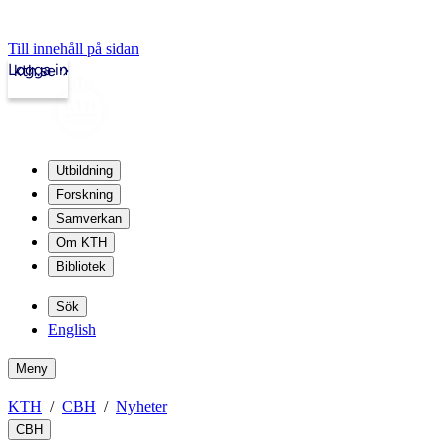
Till innehåll på sidan
Logga in
kth.se
Utbildning
Forskning
Samverkan
Om KTH
Bibliotek
Sök
English
Meny
KTH
CBH
Nyheter
CBH