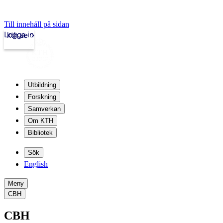
Till innehåll på sidan
Logga in
kth.se
Utbildning
Forskning
Samverkan
Om KTH
Bibliotek
Sök
English
Meny
CBH
CBH