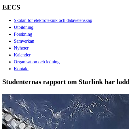
EECS
Skolan för elektroteknik och datavetenskap
Utbildning
Forskning
Samverkan
Nyheter
Kalender
Organisation och ledning
Kontakt
Studenternas rapport om Starlink har ladd