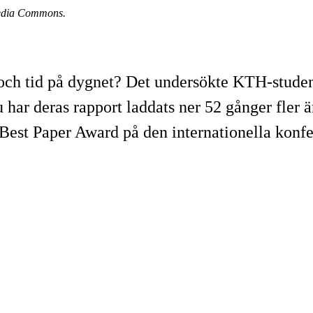
imedia Commons.
n och tid på dygnet? Det undersökte KTH-stude
u har deras rapport laddats ner 52 gånger fler 
ill Best Paper Award på den internationella k