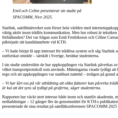
Emil och Celine presenterar sin studie på
SPACOMM, Nice 2025.
Starlink, satellitnätverket som förser hela världen med internetuppkopp
viktig aktör inom trådlös kommunikation. Men hur robust är tekniken –
förhållanden? Det var frågan som Emil Fredriksson och Céline Careau 
påbörjade sitt kandidatarbete vid KTH.
– Vi hade börjat få upp intresset för trådlösa system och såg Starlink s
outforskat område – särskilt i Sverige, berättar studenterna.
I sin studie undersökte de hur uppkopplingen via Starlink påverkas av
vilket transportprotokoll som används. Mätningarna visade tydligt att
regn och att uppkopplingen var snabbast nattetid – troligen på grund 
– Vi har lärt oss på vår utbildning att olika faktorer kan påverka tr
är kul att det syns så tydligt på graferna, säger studenterna.
Rapporten har väckt stort intresse både inom och utanför akademin, 
nedladdningar – 12 gånger fler än genomsnittet för KTH:s publikatio
presenterade de sina resultat på satellitkonferensen SPACOMM 2025 