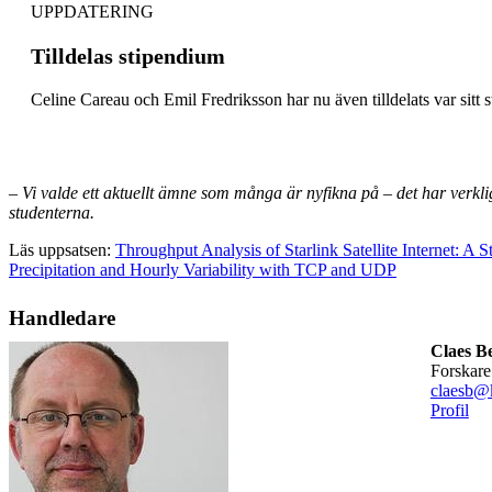
UPPDATERING
Tilldelas stipendium
Celine Careau och Emil Fredriksson har nu även tilldelats var sit
– Vi valde ett aktuellt ämne som många är nyfikna på – det har verkli
studenterna.
Läs uppsatsen:
Throughput Analysis of Starlink Satellite Internet: A S
Precipitation and Hourly Variability with TCP and UDP
Handledare
Claes 
forskare
claesb@k
Profil