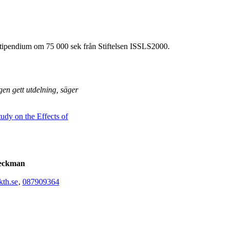
t stipendium om 75 000 sek från Stiftelsen ISSLS2000.
gen gett utdelning, säger
tudy on the Effects of
Beckman
th.se
,
08790
9364