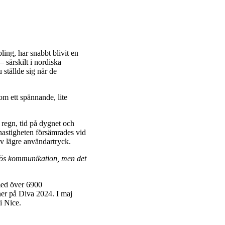
ling, har snabbt blivit en
 särskilt i nordiska
ställde sig när de
om ett spännande, lite
 regn, tid på dygnet och
 hastigheten försämrades vid
av lägre användartryck.
ådlös kommunikation, men det
med över 6900
ner på Diva 2024. I maj
i Nice.