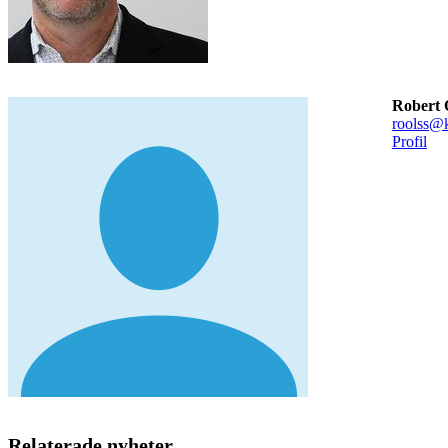
Robert 
roolss@k
Profil
Relaterade nyheter