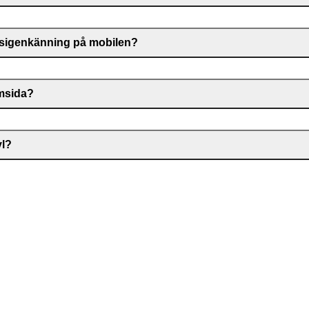
iktsigenkänning på mobilen?
emsida?
yl?