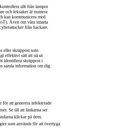
ontrollera allt från lampor
re och leksaker är numera
t och kan kommunicera med
, IoT). Även om våra smarta
 cyberattacker från hackare.
oss eller skräppost som
t effektivt sätt att nå ut
t identifiera skräppost i
kan samla information om dig
för att generera infekterade
er. Se till att länkarna ser
vändarna klickar på dem.
egier som används för att övertyga