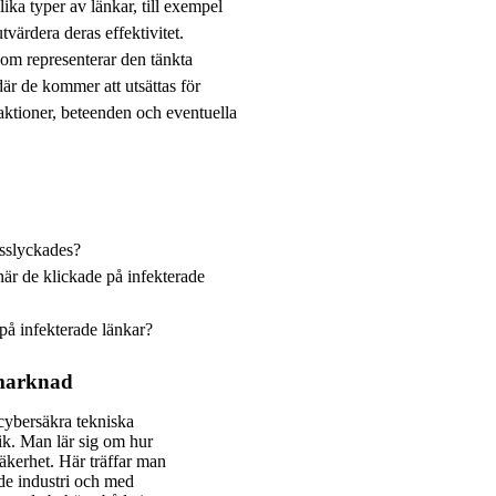
ika typer av länkar, till exempel
värdera deras effektivitet.
om representerar den tänkta
är de kommer att utsättas för
ktioner, beteenden och eventuella
isslyckades?
är de klickade på infekterade
 på infekterade länkar?
smarknad
cybersäkra tekniska
nik. Man lär sig om hur
äkerhet. Här träffar man
de industri och med