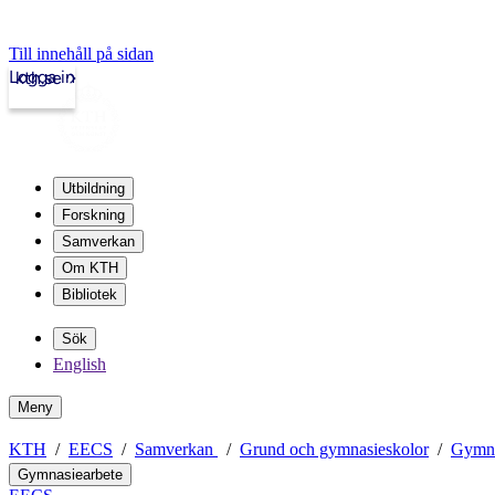
Till innehåll på sidan
Logga in
kth.se
Utbildning
Forskning
Samverkan
Om KTH
Bibliotek
Sök
English
Meny
KTH
EECS
Samverkan
Grund och gymnasieskolor
Gymna
Gymnasiearbete