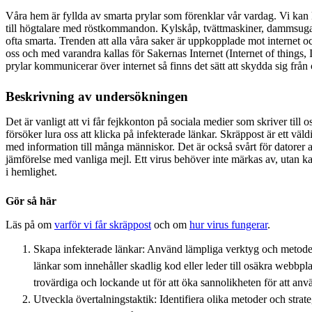
Våra hem är fyllda av smarta prylar som förenklar vår vardag. Vi kan k
till högtalare med röstkommandon. Kylskåp, tvättmaskiner, dammsuga
ofta smarta. Trenden att alla våra saker är uppkopplade mot interne
oss och med varandra kallas för Sakernas Internet (Internet of things
prylar kommunicerar över internet så finns det sätt att skydda sig från
Beskrivning av undersökningen
Det är vanligt att vi får fejkkonton på sociala medier som skriver till 
försöker lura oss att klicka på infekterade länkar. Skräppost är ett väldig
med information till många människor. Det är också svårt för datorer at
jämförelse med vanliga mejl. Ett virus behöver inte märkas av, utan 
i hemlighet.
Gör så här
Läs på om
varför vi får skräppost
och om
hur virus fungerar
.
Skapa infekterade länkar: Använd lämpliga verktyg och metoder 
länkar som innehåller skadlig kod eller leder till osäkra webbplats
trovärdiga och lockande ut för att öka sannolikheten för att an
Utveckla övertalningstaktik: Identifiera olika metoder och strat