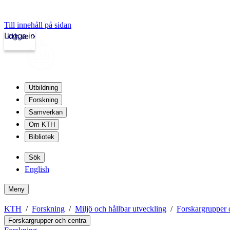
Till innehåll på sidan
Logga in
kth.se
Utbildning
Forskning
Samverkan
Om KTH
Bibliotek
Sök
English
Meny
KTH
Forskning
Miljö och hållbar utveckling
Forskargrupper 
Forskargrupper och centra