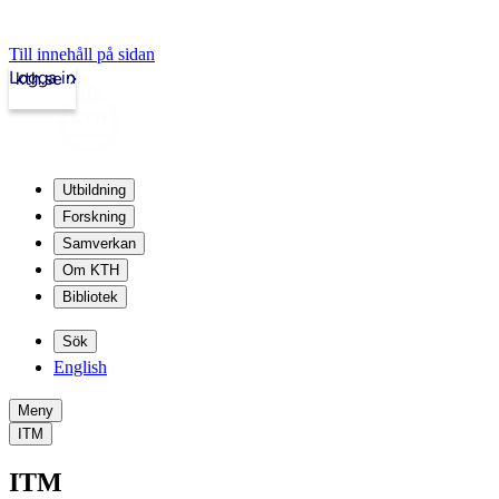
Till innehåll på sidan
Logga in
kth.se
Utbildning
Forskning
Samverkan
Om KTH
Bibliotek
Sök
English
Meny
ITM
ITM