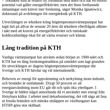
– Tekniken som är relativt ny förbättras hela tiden och har en enorm
potential vad gäller energieffektivitet, men det finns fortfarande
utmaningar som kräver mer forskning, säger Monika Ignatowicz,
doktorand på avdelningen för energiteknik på KTH.
Utvecklingen av tekniken kring högtemperatursvärmepumpar har
tagit fart på allvar de senaste 20 åren då tekniken efterfrågats alltmer
i takt med att kraven på energieffektivitet och minskade
koldioxidutsläpp ökat för att värna resurser och klimat.
Lång tradition på KTH
Vanliga värmepumpar har använts sedan början av 1900-talet och
KTH har en lång forskningstradition på området som lagt grunden
för utvecklingen av dagens högtemperatursvärmepumpar där
Sverige och KTH hävdar sig väl internationellt.
Behoven av energi för uppvärmning och nerkylning inom industri,
och bostäder är omfattande. Drygt 50 procent av all
energianvändning inom EU går dit och spås öka ytterligare. I
Sverige är bilden något annorlunda då vi använder mer energi från
förnybara källor. I arbetet med dekarbonisering, det vill säga att fasa
ut fossila bränslen och minska utsläppen av växthusgaser kan
HTHP-göra stor skillnad.