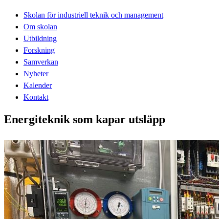
Skolan för industriell teknik och management
Om skolan
Utbildning
Forskning
Samverkan
Nyheter
Kalender
Kontakt
Energiteknik som kapar utsläpp