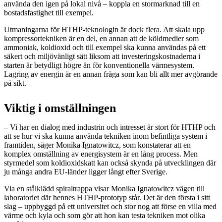
använda den igen på lokal nivå – koppla en stormarknad till en
bostadsfastighet till exempel.
Utmaningarna för HTHP-teknologin är dock flera. Att skala upp
kompressortekniken är en del, en annan att de köldmedier som
ammoniak, koldioxid och till exempel ska kunna användas på ett
säkert och miljövänligt sätt liksom att investeringskostnaderna i
starten är betydligt högre än för konventionella värmesystem.
Lagring av energin är en annan fråga som kan bli allt mer avgörande
på sikt.
Viktig i omställningen
– Vi har en dialog med industrin och intresset är stort för HTHP och
att se hur vi ska kunna använda tekniken inom befintliga system i
framtiden, säger Monika Ignatowitcz, som konstaterar att en
komplex omställning av energisystem är en lång process. Men
styrmedel som koldioxidskatt kan också skynda på utvecklingen där
ju många andra EU-länder ligger långt efter Sverige.
Via en stålklädd spiraltrappa visar Monika Ignatowitcz vägen till
laboratoriet där hennes HTHP-prototyp står. Det är den första i sitt
slag – uppbyggd på ett universitet och stor nog att förse en villa med
värme och kyla och som gör att hon kan testa tekniken mot olika