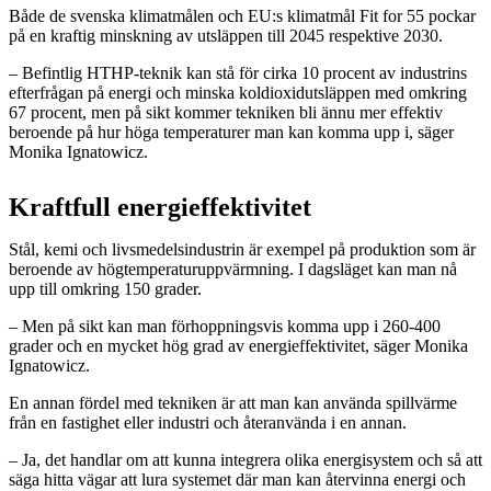
Både de svenska klimatmålen och EU:s klimatmål Fit for 55 pockar
på en kraftig minskning av utsläppen till 2045 respektive 2030.
– Befintlig HTHP-teknik kan stå för cirka 10 procent av industrins
efterfrågan på energi och minska koldioxidutsläppen med omkring
67 procent, men på sikt kommer tekniken bli ännu mer effektiv
beroende på hur höga temperaturer man kan komma upp i, säger
Monika Ignatowicz.
Kraftfull energieffektivitet
Stål, kemi och livsmedelsindustrin är exempel på produktion som är
beroende av högtemperaturuppvärmning. I dagsläget kan man nå
upp till omkring 150 grader.
– Men på sikt kan man förhoppningsvis komma upp i 260-400
grader och en mycket hög grad av energieffektivitet, säger Monika
Ignatowicz.
En annan fördel med tekniken är att man kan använda spillvärme
från en fastighet eller industri och återanvända i en annan.
– Ja, det handlar om att kunna integrera olika energisystem och så att
säga hitta vägar att lura systemet där man kan återvinna energi och