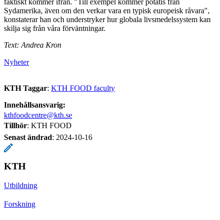
faktiskt kommer ifrån. "Till exempel kommer potatis från
Sydamerika, även om den verkar vara en typisk europeisk råvara",
konstaterar han och understryker hur globala livsmedelssystem kan
skilja sig från våra förväntningar.
Text: Andrea Kron
Nyheter
KTH Taggar
:
KTH FOOD faculty
Innehållsansvarig:
kthfoodcentre@kth.se
Tillhör
: KTH FOOD
Senast ändrad
:
2024-10-16
KTH
Utbildning
Forskning