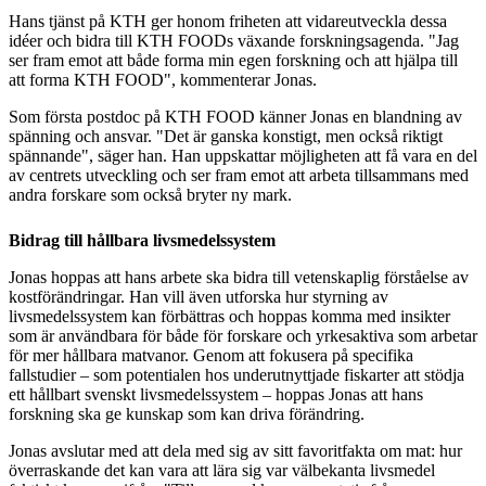
Hans tjänst på KTH ger honom friheten att vidareutveckla dessa
idéer och bidra till KTH FOODs växande forskningsagenda. "Jag
ser fram emot att både forma min egen forskning och att hjälpa till
att forma KTH FOOD", kommenterar Jonas.
Som första postdoc på KTH FOOD känner Jonas en blandning av
spänning och ansvar. "Det är ganska konstigt, men också riktigt
spännande", säger han. Han uppskattar möjligheten att få vara en del
av centrets utveckling och ser fram emot att arbeta tillsammans med
andra forskare som också bryter ny mark.
Bidrag till hållbara livsmedelssystem
Jonas hoppas att hans arbete ska bidra till vetenskaplig förståelse av
kostförändringar. Han vill även utforska hur styrning av
livsmedelssystem kan förbättras och hoppas komma med insikter
som är användbara för både för forskare och yrkesaktiva som arbetar
för mer hållbara matvanor. Genom att fokusera på specifika
fallstudier – som potentialen hos underutnyttjade fiskarter att stödja
ett hållbart svenskt livsmedelssystem – hoppas Jonas att hans
forskning ska ge kunskap som kan driva förändring.
Jonas avslutar med att dela med sig av sitt favoritfakta om mat: hur
överraskande det kan vara att lära sig var välbekanta livsmedel