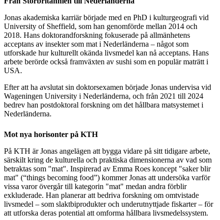
Från Storbritannien till Nederländerna
Jonas akademiska karriär började med en PhD i kulturgeografi vid
University of Sheffield, som han genomförde mellan 2014 och
2018. Hans doktorandforskning fokuserade på allmänhetens
acceptans av insekter som mat i Nederländerna – något som
utforskade hur kulturellt okända livsmedel kan nå acceptans. Hans
arbete berörde också framväxten av sushi som en populär maträtt i
USA.
Efter att ha avslutat sin doktorsexamen började Jonas undervisa vid
Wageningen University i Nederländerna, och från 2021 till 2024
bedrev han postdoktoral forskning om det hållbara matsystemet i
Nederländerna.
Mot nya horisonter på KTH
På KTH är Jonas angelägen att bygga vidare på sitt tidigare arbete,
särskilt kring de kulturella och praktiska dimensionerna av vad som
betraktas som "mat". Inspirerad av Emma Roes koncept "saker blir
mat" (“things becoming food”) kommer Jonas att undersöka varför
vissa varor övergår till kategorin "mat" medan andra förblir
exkluderade. Han planerar att bedriva forskning om omtvistade
livsmedel – som slaktbiprodukter och underutnyttjade fiskarter – för
att utforska deras potential att omforma hållbara livsmedelssystem.