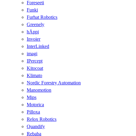
Foreseeti
Funki
Furhat Robotics
Greenely
hÄppi
Invoier
InterLinked
imagi
IPercept
Kitocoat
Klimato
Nordic Forestry Automation
Manomotion
Mips
Motorica
Pilloxa
Relox Robotics
Quandify
Rebaba