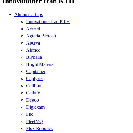
Innovationer från KTH
Alumnistartups
Innovationer från KTH
Accord
Agteria Biotech
Aperya
Airmee
Blykalla
Bright Materia
Capitainer
Caplyzer
Cellfion
Cellufy
Degoo
Digiexam
Flic
FleetMQ
Flox Robotics