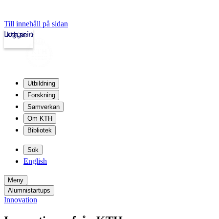
Till innehåll på sidan
Logga in
kth.se
Utbildning
Forskning
Samverkan
Om KTH
Bibliotek
Sök
English
Meny
Alumnistartups
Innovation