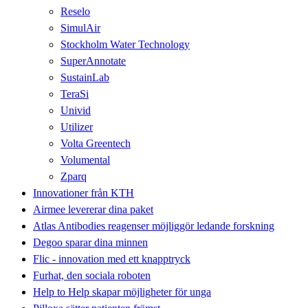
Reselo
SimulAir
Stockholm Water Technology
SuperAnnotate
SustainLab
TeraSi
Univid
Utilizer
Volta Greentech
Volumental
Zparq
Innovationer från KTH
Airmee levererar dina paket
Atlas Antibodies reagenser möjliggör ledande forskning
Degoo sparar dina minnen
Flic - innovation med ett knapptryck
Furhat, den sociala roboten
Help to Help skapar möjligheter för unga