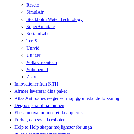
Reselo
SimulAir
Stockholm Water Technology
SuperAnnotate
SustainLab
TeraSi
Univid
Utilizer
Volta Greentech
Volumental
Zparq
Innovationer från KTH
Airmee levererar dina paket
Atlas Antibodies reagenser möjliggör ledande forskning
Degoo sparar dina minnen
Flic - innovation med ett knapptryck
Furhat, den sociala roboten
Help to Help skapar möjligheter för unga