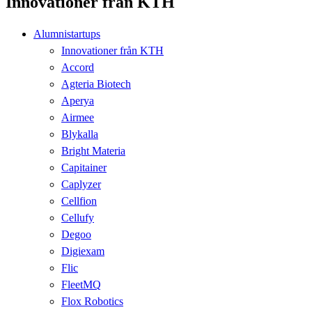
Innovationer från KTH
Alumnistartups
Innovationer från KTH
Accord
Agteria Biotech
Aperya
Airmee
Blykalla
Bright Materia
Capitainer
Caplyzer
Cellfion
Cellufy
Degoo
Digiexam
Flic
FleetMQ
Flox Robotics