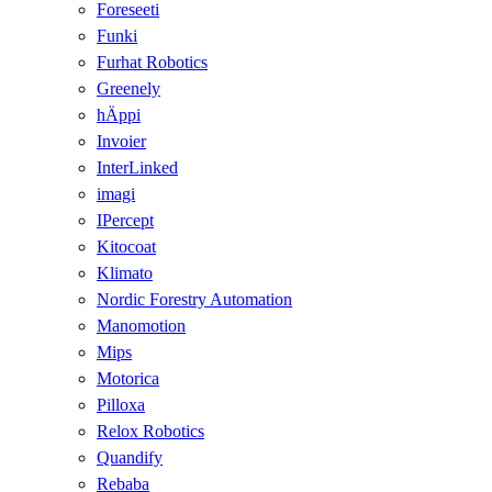
Foreseeti
Funki
Furhat Robotics
Greenely
hÄppi
Invoier
InterLinked
imagi
IPercept
Kitocoat
Klimato
Nordic Forestry Automation
Manomotion
Mips
Motorica
Pilloxa
Relox Robotics
Quandify
Rebaba