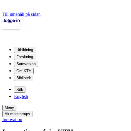
Till innehåll på sidan
Logga in
kth.se
Utbildning
Forskning
Samverkan
Om KTH
Bibliotek
Sök
English
Meny
Alumnistartups
Innovation