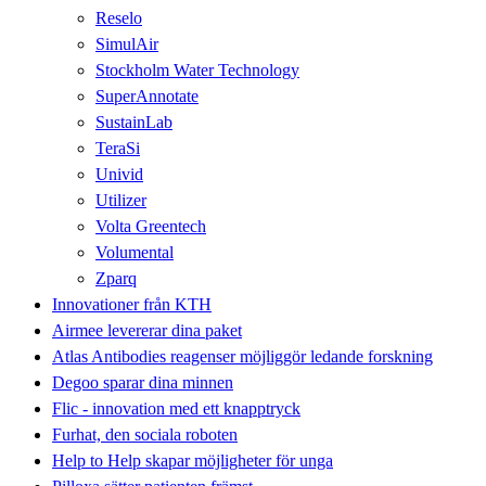
Reselo
SimulAir
Stockholm Water Technology
SuperAnnotate
SustainLab
TeraSi
Univid
Utilizer
Volta Greentech
Volumental
Zparq
Innovationer från KTH
Airmee levererar dina paket
Atlas Antibodies reagenser möjliggör ledande forskning
Degoo sparar dina minnen
Flic - innovation med ett knapptryck
Furhat, den sociala roboten
Help to Help skapar möjligheter för unga