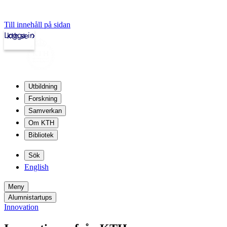
Till innehåll på sidan
Logga in
kth.se
Utbildning
Forskning
Samverkan
Om KTH
Bibliotek
Sök
English
Meny
Alumnistartups
Innovation