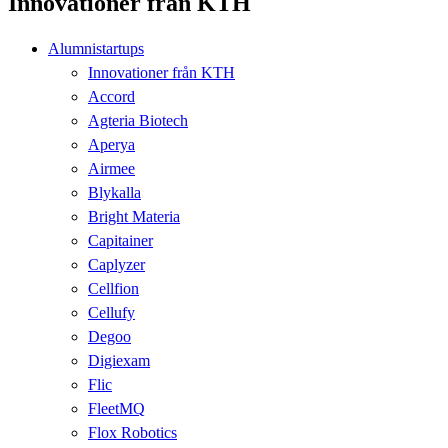
Innovationer från KTH
Alumnistartups
Innovationer från KTH
Accord
Agteria Biotech
Aperya
Airmee
Blykalla
Bright Materia
Capitainer
Caplyzer
Cellfion
Cellufy
Degoo
Digiexam
Flic
FleetMQ
Flox Robotics