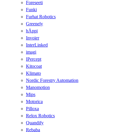
Foreseeti
Funki
Furhat Robotics
Greenely
hÄppi
Invoier
InterLinked
imagi
IPercept
Kitocoat
Klimato
Nordic Forestry Automation
Manomotion
Mips
Motorica
Pilloxa
Relox Robotics
Quandify
Rebaba