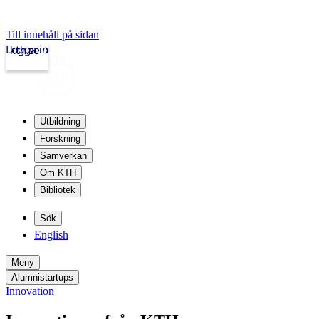
Till innehåll på sidan
Logga in
kth.se
Utbildning
Forskning
Samverkan
Om KTH
Bibliotek
Sök
English
Meny
Alumnistartups
Innovation