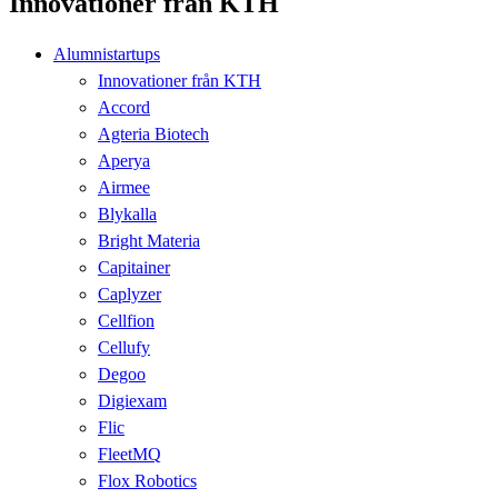
Innovationer från KTH
Alumnistartups
Innovationer från KTH
Accord
Agteria Biotech
Aperya
Airmee
Blykalla
Bright Materia
Capitainer
Caplyzer
Cellfion
Cellufy
Degoo
Digiexam
Flic
FleetMQ
Flox Robotics