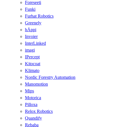
Foreseeti
Funki
Furhat Robotics
Greenely
hÄppi
Invoier
InterLinked
imagi
IPercept
Kitocoat
Klimato
Nordic Forestry Automation
Manomotion
Mips
Motorica
Pilloxa
Relox Robotics
Quandify
Rebaba