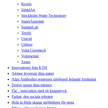
Reselo
SimulAir
Stockholm Water Technology
SuperAnnotate
SustainLab
TeraSi
Univid
Utilizer
Volta Greentech
Volumental
Zparq
Innovationer från KTH
Airmee levererar dina paket
Atlas Antibodies reagenser möjliggör ledande forskning
Degoo sparar dina minnen
Flic - innovation med ett knapptryck
Furhat, den sociala roboten
Help to Help skapar möjligheter för unga