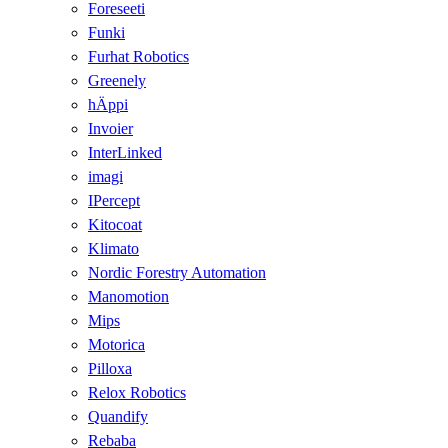
Foreseeti
Funki
Furhat Robotics
Greenely
hÄppi
Invoier
InterLinked
imagi
IPercept
Kitocoat
Klimato
Nordic Forestry Automation
Manomotion
Mips
Motorica
Pilloxa
Relox Robotics
Quandify
Rebaba