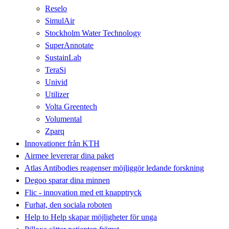
Reselo
SimulAir
Stockholm Water Technology
SuperAnnotate
SustainLab
TeraSi
Univid
Utilizer
Volta Greentech
Volumental
Zparq
Innovationer från KTH
Airmee levererar dina paket
Atlas Antibodies reagenser möjliggör ledande forskning
Degoo sparar dina minnen
Flic - innovation med ett knapptryck
Furhat, den sociala roboten
Help to Help skapar möjligheter för unga