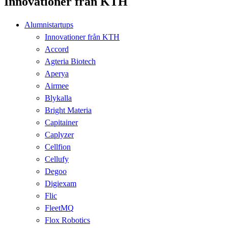
Innovationer från KTH
Alumnistartups
Innovationer från KTH
Accord
Agteria Biotech
Aperya
Airmee
Blykalla
Bright Materia
Capitainer
Caplyzer
Cellfion
Cellufy
Degoo
Digiexam
Flic
FleetMQ
Flox Robotics