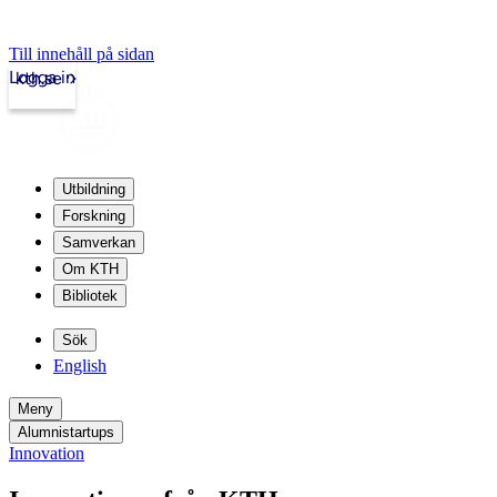
Till innehåll på sidan
Logga in
kth.se
Utbildning
Forskning
Samverkan
Om KTH
Bibliotek
Sök
English
Meny
Alumnistartups
Innovation