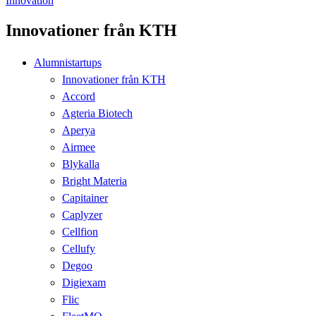
Innovation
Innovationer från KTH
Alumnistartups
Innovationer från KTH
Accord
Agteria Biotech
Aperya
Airmee
Blykalla
Bright Materia
Capitainer
Caplyzer
Cellfion
Cellufy
Degoo
Digiexam
Flic