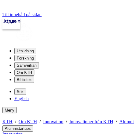
Till innehåll på sidan
Logga in
kth.se
Utbildning
Forskning
Samverkan
Om KTH
Bibliotek
Sök
English
Meny
KTH
Om KTH
Innovation
Innovationer från KTH
Alumnis
Alumnistartups