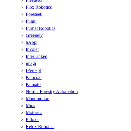
FleetMQ
Flox Robotics
Foreseeti
Funki
Furhat Robotics
Greenely
hÄppi
Invoier
InterLinked
imagi
IPercept
Kitocoat
Klimato
Nordic Forestry Automation
Manomotion
Mips
Motorica
Pilloxa
Relox Robotics