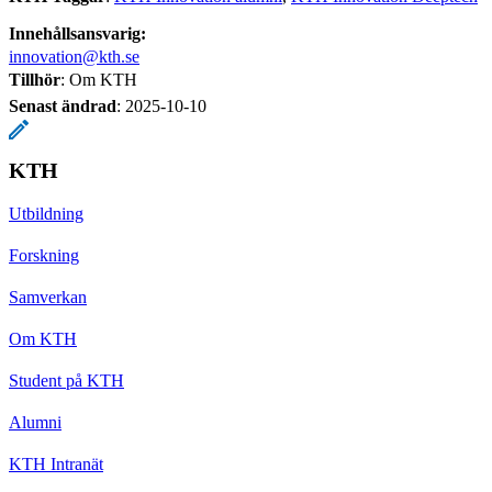
Innehållsansvarig:
innovation@kth.se
Tillhör
: Om KTH
Senast ändrad
:
2025-10-10
KTH
Utbildning
Forskning
Samverkan
Om KTH
Student på KTH
Alumni
KTH Intranät