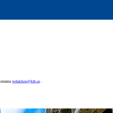
kontakta
redaktion@kth.se
.