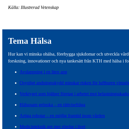
Källa: Illustrerad Vetenskap
Tema Hälsa
Hur kan vi minska ohälsa, förebygga sjukdomar och utveckla vården
forskning, innovationer och nya tankesätt från KTH med hälsa i fo
Avslappning i en liten app
Osynligt andningsskydd minskar risken för luftburen virusö
Verktyget som hjälper företag i arbetet mot belastningsskado
Hälsosam grönska – en rättvisefråga
Artiga robotar – en möjlig framtid inom vården
Medicinteknik ger mer rörelse i livet