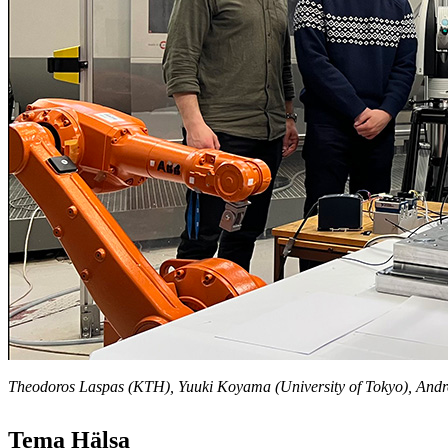
Theodoros Laspas (KTH), Yuuki Koyama (University of Tokyo), Andr
Tema Hälsa