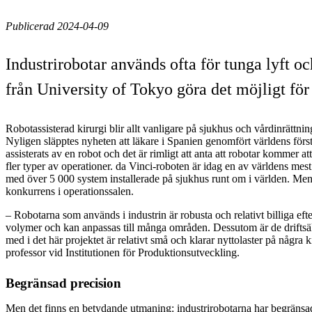
Publicerad 2024-04-09
Industrirobotar används ofta för tunga lyft 
från University of Tokyo göra det möjligt för 
Robotassisterad kirurgi blir allt vanligare på sjukhus och vårdinrättnin
Nyligen släpptes nyheten att läkare i Spanien genomfört världens förs
assisterats av en robot och det är rimligt att anta att robotar kommer att 
fler typer av operationer. da Vinci-roboten är idag en av världens mes
med över 5 000 system installerade på sjukhus runt om i världen. Men
konkurrens i operationssalen.
– Robotarna som används i industrin är robusta och relativt billiga efte
volymer och kan anpassas till många områden. Dessutom är de driftsäk
med i det här projektet är relativt små och klarar nyttolaster på några k
professor vid Institutionen för Produktionsutveckling.
Begränsad precision
Men det finns en betydande utmaning: industrirobotarna har begränsa