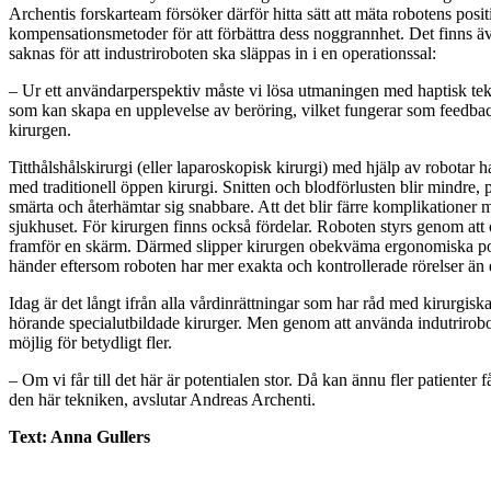
Archentis forskarteam försöker därför hitta sätt att mäta robotens pos
kompensationsmetoder för att förbättra dess noggrannhet. Det finns ä
saknas för att industriroboten ska släppas in i en operationssal:
– Ur ett användarperspektiv måste vi lösa utmaningen med haptisk tekn
som kan skapa en upplevelse av beröring, vilket fungerar som feedbac
kirurgen.
Titthålshålskirurgi (eller laparoskopisk kirurgi) med hjälp av robotar 
med traditionell öppen kirurgi. Snitten och blodförlusten blir mindre,
smärta och återhämtar sig snabbare. Att det blir färre komplikationer m
sjukhuset. För kirurgen finns också fördelar. Roboten styrs genom att 
framför en skärm. Därmed slipper kirurgen obekväma ergonomiska po
händer eftersom roboten har mer exakta och kontrollerade rörelser än
Idag är det långt ifrån alla vårdinrättningar som har råd med kirurgisk
hörande specialutbildade kirurger. Men genom att använda indutrirobot
möjlig för betydligt fler.
– Om vi får till det här är potentialen stor. Då kan ännu fler patienter 
den här tekniken, avslutar Andreas Archenti.
Text: Anna Gullers