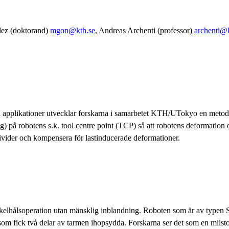
ez (doktorand)
mgon@kth.se
, Andreas Archenti (professor)
archenti@k
ka applikationer utvecklar forskarna i samarbetet KTH/UTokyo en metod 
) på robotens s.k. tool centre point (TCP) så att robotens deformation
divider och kompensera för lastinducerade deformationer.
ckelhålsoperation utan mänsklig inblandning. Roboten som är av typen
 som fick två delar av tarmen ihopsydda. Forskarna ser det som en milsto