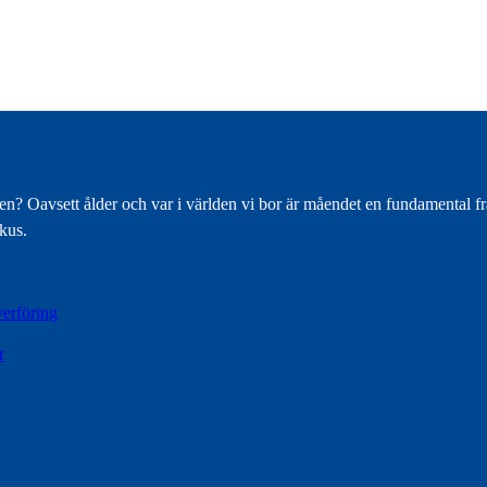
? Oavsett ålder och var i världen vi bor är måendet en fundamental fråg
kus.
verföring
r