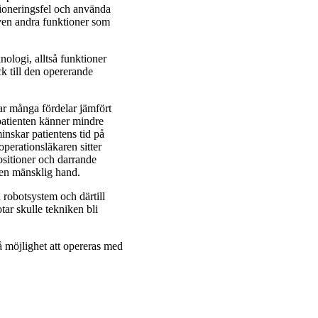
itioneringsfel och använda
ven andra funktioner som
ologi, alltså funktioner
k till den opererande
har många fördelar jämfört
 patienten känner mindre
inskar patientens tid på
operationsläkaren sitter
sitioner och darrande
 en mänsklig hand.
a robotsystem och därtill
ar skulle tekniken bli
få möjlighet att opereras med