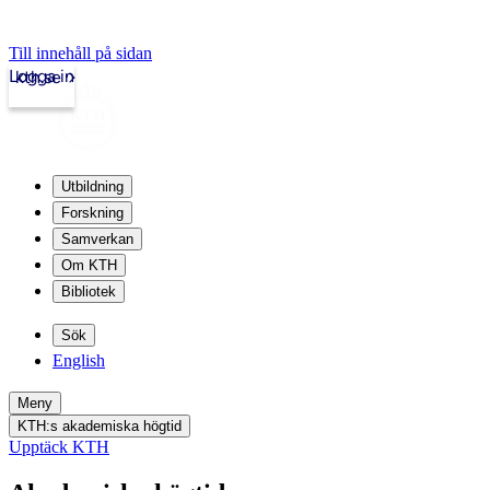
Till innehåll på sidan
Logga in
kth.se
Utbildning
Forskning
Samverkan
Om KTH
Bibliotek
Sök
English
Meny
KTH:s akademiska högtid
Upptäck KTH