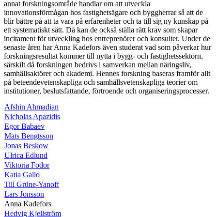
annat forskningsområde handlar om att utveckla
innovationsförmågan hos fastighetsägare och byggherrar så att de
blir bättre på att ta vara på erfarenheter och ta till sig ny kunskap på
ett systematiskt sätt. Då kan de också ställa rätt krav som skapar
incitament för utveckling hos entreprenörer och konsulter. Under de
senaste åren har Anna Kadefors även studerat vad som påverkar hur
forskningsresultat kommer till nytta i bygg- och fastighetssektorn,
särskilt då forskningen bedrivs i samverkan mellan näringsliv,
samhällsaktörer och akademi. Hennes forskning baseras framför allt
på beteendevetenskapliga och samhällsvetenskapliga teorier om
institutioner, beslutsfattande, förtroende och organiseringsprocesser.
Afshin Ahmadian
Nicholas Apazidis
Egor Babaev
Mats Bengtsson
Jonas Beskow
Ulrica Edlund
Viktoria Fodor
Katia Gallo
Till Grüne-Yanoff
Lars Jonsson
Anna Kadefors
Hedvig Kjellström