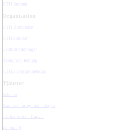
KTH Intranät
Organisation
KTH Biblioteket
KTH:s skolor
Centrumbildningar
Rektor och ledning
KTH:s verksamhetsstöd
Tjänster
Schema
Kurs- och programkatalogen
Lärplattformen Canvas
Webbmejl