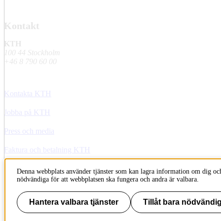
Kontakt
KTH
100 44 Stockholm
+46 8 790 60 00
Kontakta KTH
Jobba på KTH
Press och media
Faktura och betalning KTH
Om KTH:s webbplatser
Denna webbplats använder tjänster som kan lagra information om dig och
nödvändiga för att webbplatsen ska fungera och andra är valbara.
Tillgänglighetsredogörelse
Hantera valbara tjänster
Tillåt bara nödvändig
Till sidans topp