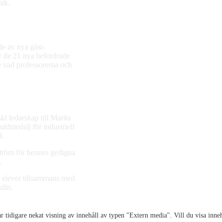
mik.
de av nya gäst-
av de 21 nya befordrade
e vad professorerna och
t ledarskap till Marita
ldmedalj för industriell
d.
ström för hennes gedigna
.
 elever tillsammans med
lin.
r tidigare nekat visning av innehåll av typen "
Extern media
". Vill du visa inne