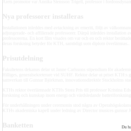
Årets promotor var Annika Stensson Trigell, professor i fordonsdyna
Nya professorer installeras
Installationen inleddes med avtackning av emeriti, följt av välkomnan
adjungerade- och affilierade professorer. Därpå inleddes installation 
professorerna. En kort film visades om var och en och rektor berättad
deras forskning betyder för KTH, samtidigt som diplom överlämnas..
Prisutdelning
Fakultetens dekanus delar ut Janne Carlssons stipendium för akademisk
Hilliges, generalsekreterare vid SUHF. Rektor delar ut priset KTH:s gu
samverkan till Gunnar Björkman, innovationsdirektör Stockholms sta
KTHs rektor överlämnade KTHs Stora Pris till professor Kristina Ed
forskning och kunskap inom energi och värdsledande batteriforskning
För underhållningen under ceremonin stod några av Operahögskolans
KTHs akademiska kapell under ledning av Director musices gunnar Ju
Banketten
Du ha