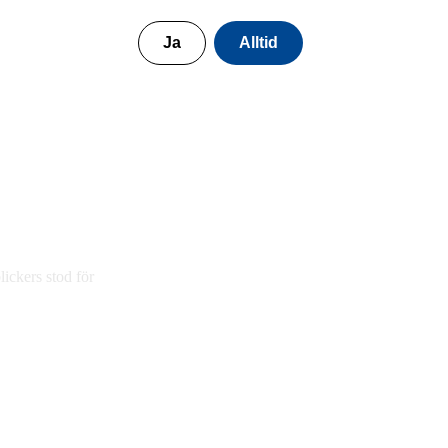
Ja
Alltid
ickers stod för