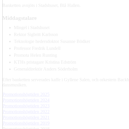
Banketten avnjöts i Stadshuset, Blå Hallen.
Middagstalare
Mingel i Stadshuset
Rektor Sigbritt Karlsson
Teknologie hedersdoktor Susanne Bödker
Professor Fredrik Lundell
Promota Helen Runting
KTHs pristagare Kristina Edström
Generaldirektör Anders Söderholm
Efter banketten serverades kaffe i Gyllene Salen, och orkestern Backbl
dansmusiken.
Promotionshögtiden 2025
Promotionshögtiden 2024
Promotionshögtiden 2023
Promotionshögtiden 2022
Promotionshögtiden 2021
Promotionshögtiden 2019
Promotionshögtiden 2018