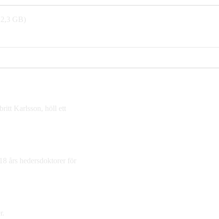
 2,3 GB)
itt Karlsson, höll ett
18 års hedersdoktorer för
r.