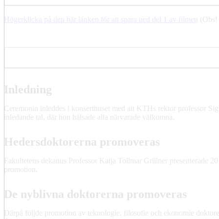
Högerklicka på den här länken för att spara ned del 1 av filmen
(Obs!
Promotionshögtid 2018 del 2
Inledning
Ceremonin inleddes i konserthuset med att KTHs rektor professor Sigbr
inledande tal, där hon hälsade alla närvarade välkomna.
Hedersdoktorerna promoveras
Fakultetens dekanus Professor Katja Tollmar Grillner presenterade 20
promotion.
De nyblivna doktorerna promoveras
Därpå följde promotion av teknologie, filosofie och ekonomie doktore