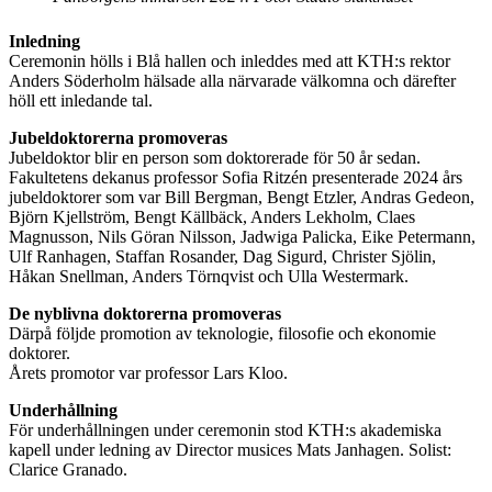
Inledning
Ceremonin hölls i Blå hallen och inleddes med att KTH:s rektor
Anders Söderholm hälsade alla närvarade välkomna och därefter
höll ett inledande tal.
Jubeldoktorerna promoveras
Jubeldoktor blir en person som doktorerade för 50 år sedan.
Fakultetens dekanus professor Sofia Ritzén presenterade 2024 års
jubeldoktorer som var Bill Bergman, Bengt Etzler, Andras Gedeon,
Björn Kjellström, Bengt Källbäck, Anders Lekholm, Claes
Magnusson, Nils Göran Nilsson, Jadwiga Palicka, Eike Petermann,
Ulf Ranhagen, Staffan Rosander, Dag Sigurd, Christer Sjölin,
Håkan Snellman, Anders Törnqvist och Ulla Westermark.
De nyblivna doktorerna promoveras
Därpå följde promotion av teknologie, filosofie och ekonomie
doktorer.
Årets promotor var professor Lars Kloo.
Underhållning
För underhållningen under ceremonin stod KTH:s akademiska
kapell under ledning av Director musices Mats Janhagen. Solist:
Clarice Granado.