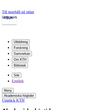
Till innehåll på sidan
Logga in
kth.se
Utbildning
Forskning
Samverkan
Om KTH
Bibliotek
Sök
English
Meny
Akademiska högtider
Upptäck KTH