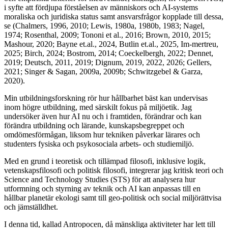
i syfte att fördjupa förståelsen av människors och AI-systems
moraliska och juridiska status samt ansvarsfrågor kopplade till dessa,
se (Chalmers, 1996, 2010; Lewis, 1980a, 1980b, 1983; Nagel,
1974; Rosenthal, 2009; Tononi et al., 2016; Brown, 2010, 2015;
Mashour, 2020; Bayne et.al., 2024, Butlin et.al., 2025, Im-mertreu,
2025; Birch, 2024; Bostrom, 2014; Coeckelbergh, 2022; Dennet,
2019; Deutsch, 2011, 2019; Dignum, 2019, 2022, 2026; Gellers,
2021; Singer & Sagan, 2009a, 2009b; Schwitzgebel & Garza,
2020).
Min utbildningsforskning rör hur hållbarhet bäst kan undervisas
inom högre utbildning, med särskilt fokus på miljöetik. Jag
undersöker även hur AI nu och i framtiden, förändrar och kan
förändra utbildning och lärande, kunskapsbegreppet och
omdömesförmågan, liksom hur tekniken påverkar lärares och
studenters fysiska och psykosociala arbets- och studiemiljö.
Med en grund i teoretisk och tillämpad filosofi, inklusive logik,
vetenskapsfilosofi och politisk filosofi, integrerar jag kritisk teori och
Science and Technology Studies (STS) för att analysera hur
utformning och styrning av teknik och AI kan anpassas till en
hållbar planetär ekologi samt till geo-politisk och social miljörättvisa
och jämställdhet.
I denna tid, kallad Antropocen, då mänskliga aktiviteter har lett till