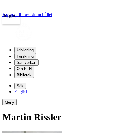
Hoppa till huvudinnehållet
Logga in
kth.se
Utbildning
Forskning
Samverkan
Om KTH
Bibliotek
Sök
English
Meny
Martin Rissler