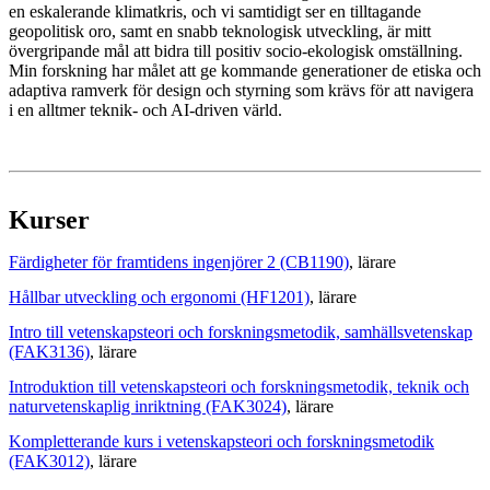
en eskalerande klimatkris, och vi samtidigt ser en tilltagande
geopolitisk oro, samt en snabb teknologisk utveckling, är mitt
övergripande mål att bidra till positiv socio-ekologisk omställning.
Min forskning har målet att ge kommande generationer de etiska och
adaptiva ramverk för design och styrning som krävs för att navigera
i en alltmer teknik- och AI-driven värld.
Kurser
Färdigheter för framtidens ingenjörer 2 (CB1190)
, lärare
Hållbar utveckling och ergonomi (HF1201)
, lärare
Intro till vetenskapsteori och forskningsmetodik, samhällsvetenskap
(FAK3136)
, lärare
Introduktion till vetenskapsteori och forskningsmetodik, teknik och
naturvetenskaplig inriktning (FAK3024)
, lärare
Kompletterande kurs i vetenskapsteori och forskningsmetodik
(FAK3012)
, lärare