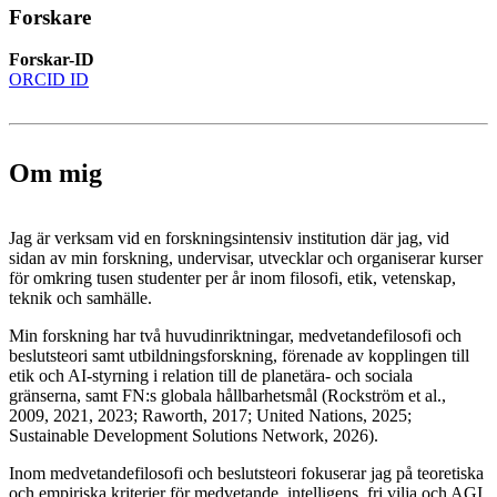
Forskare
Forskar-ID
ORCID ID
Om mig
Jag är verksam vid en forskningsintensiv institution där jag, vid
sidan av min forskning, undervisar, utvecklar och organiserar kurser
för omkring tusen studenter per år inom filosofi, etik, vetenskap,
teknik och samhälle.
Min forskning har två huvudinriktningar, medvetandefilosofi och
beslutsteori samt utbildningsforskning, förenade av kopplingen till
etik och AI-styrning i relation till de planetära- och sociala
gränserna, samt FN:s globala hållbarhetsmål (Rockström et al.,
2009, 2021, 2023; Raworth, 2017; United Nations, 2025;
Sustainable Development Solutions Network, 2026).
Inom medvetandefilosofi och beslutsteori fokuserar jag på teoretiska
och empiriska kriterier för medvetande, intelligens, fri vilja och AGI,